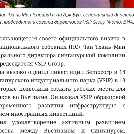
н Тхань Ман (справа) и Ли Арк Бун, генеральный директ
 и председатель совета директоров VSIP Group (Фото: ВИA
должающегося своего официального визита в
Национального собрания (НС) Чан Тхань Ман
ерального директора сингапурской компании
редседателя VSIP Group.
а высоко оценил инвестиции Sembcorp в 18
апурского индустриального парка (VSIP) в 13
оторые позволили создать рабочие места для
иков во Вьетнаме. Он назвал VSIP образцовой
временного развития инфраструктуры с
ем иностранных инвестиций.
л удовлетворение активным развитием
нерства между Вьетнамом и Сингапуром,