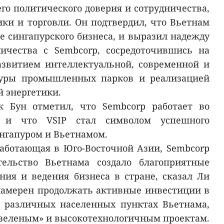
го политического доверия и сотрудничества,
ики и торговли. Он подтвердил, что Вьетнам
е сингапурского бизнеса, и выразил надежду
ичества с Sembcorp, сосредоточившись на
азвитием интеллектуальной, современной и
туры промышленных парков и реализацией
й энергетики.
к Бун отметил, что Sembcorp работает во
 и что VSIP стал символом успешного
нгапуром и Вьетнамом.
аботающая в Юго-Восточной Азии, Sembcorp
тельство Вьетнама создало благоприятные
ния и ведения бизнеса в стране, сказал Ли
 намерен продолжать активные инвестиции в
в различных населенных пунктах Вьетнама,
«зеленым» и высокотехнологичным проектам.