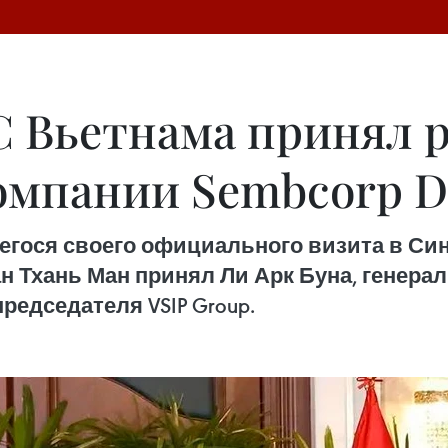
С Вьетнама принял 
омпании Sembcorp D
егося своего официального визита в Син
н Тхань Ман принял Ли Арк Буна, генера
председателя VSIP Group.