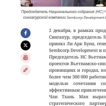
Председатель Национального собрания (НС) Ча
сингапурской компании Sembcorp Development
2 декабря, в рамках про
Сингапур, председатель 
принял Ли Арк Буна, ген
Sembcorp Development и п
Председатель НС Вьетнам
проектов Вьетнамско-синг
провинциях и городах, к
более чем 300 000 работн
моделью сочетания со
эффективным привлечени
Чан Тхань Ман вырази
стратегического парт