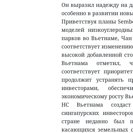
Он выразил надежду на д
особенно в развитии новы
Приветствуя планы Semb
моделей низкоуглеродн
парков во Вьетнаме, Чан
соответствует изменению 
высокой добавленной сто
Вьетнама отметил, 
соответствует приорите
продолжит устранять п
инвесторами, обеспе
экономическому росту Вь
НС Вьетнама создас
сингапурских инвесторо
стране недавно был п
касающихся земельных о