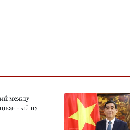
ний между
снованный на