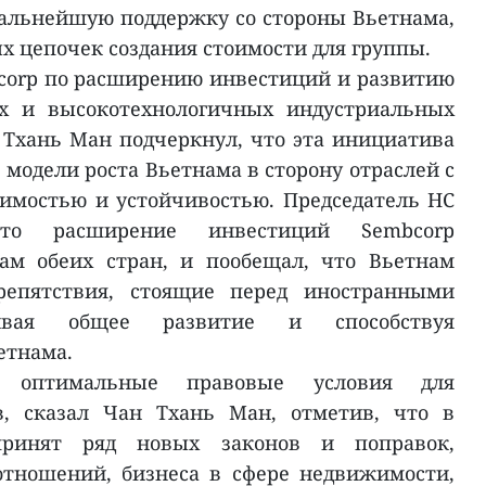
альнейшую поддержку со стороны Вьетнама,
х цепочек создания стоимости для группы.
corp по расширению инвестиций и развитию
ых и высокотехнологичных индустриальных
 Тхань Ман подчеркнул, что эта инициатива
модели роста Вьетнама в сторону отраслей с
имостью и устойчивостью. Председатель НС
что расширение инвестиций Sembcorp
там обеих стран, и пообещал, что Вьетнам
репятствия, стоящие перед иностранными
чивая общее развитие и способствуя
етнама.
т оптимальные правовые условия для
в, сказал Чан Тхань Ман, отметив, что в
ринят ряд новых законов и поправок,
тношений, бизнеса в сфере недвижимости,