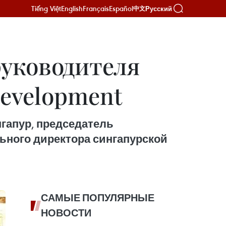
Tiếng Việt
English
Français
Español
Русский
中文
руководителя
evelopment
гапур, председатель
льного директора сингапурской
САМЫЕ ПОПУЛЯРНЫЕ
НОВОСТИ