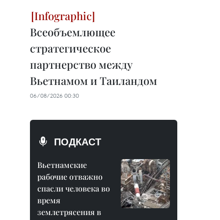
Всеобъемлющее
стратегическое
партнерство между
Вьетнамом и Таиландом
06/08/2026 00:30
ПОДКАСТ
Вьетнамские
рабочие отважно
спасли человека во
время
землетрясения в