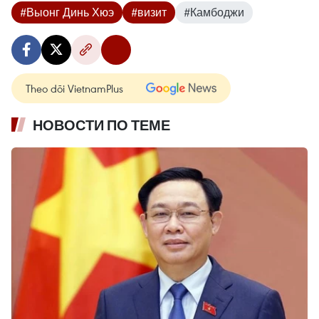
#Выонг Динь Хюэ
#визит
#Камбоджи
Theo dõi VietnamPlus
НОВОСТИ ПО ТЕМЕ