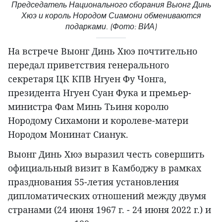
Председатель Национального сборания Выонг Динь
Хюэ и король Нородом Сиамони обмениваются
подарками. (Фото: ВИА)
На встрече Выонг Динь Хюэ почтительно
передал приветствия генерального
секретаря ЦК КПВ Нгуен Фу Чонга,
президента Нгуен Суан Фука и премьер-
министра Фам Минь Тьиня королю
Нородому Сихамони и королеве-матери
Нородом Монинат Сианук.
Выонг Динь Хюэ выразил честь совершить
официальный визит в Камбоджу в рамках
празднования 55-летия установления
дипломатических отношений между двумя
странами (24 июня 1967 г. - 24 июня 2022 г.) и