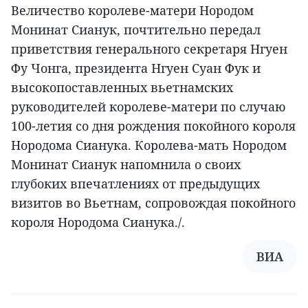
Величество королеве-матери Нородом
Монинат Сианук, почтительно передал
приветствия генерального секретаря Нгуен
Фу Чонга, президента Нгуен Суан Фук и
высокопоставленных вьетнамских
руководителей королеве-матери по случаю
100-летия со дня рождения покойного короля
Нородома Сианука. Королева-мать Нородом
Монинат Сианук напомнила о своих
глубоких впечатлениях от предыдущих
визитов во Вьетнам, сопровождая покойного
короля Нородома Сианука./.
ВИА