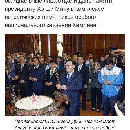
официальные лица отдали дань памяти
президенту Хо Ши Мину в комплексе
исторических памятников особого
национального значения Кимлиен
Председатель НС Выонг Динь Хюэ зажигает
благовония в комплексе памятников особого