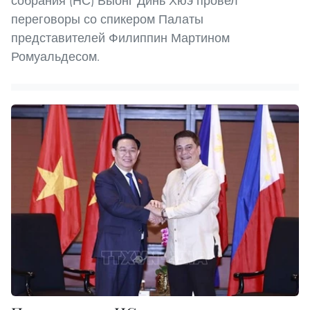
собрания (НС) Выонг Динь Хюэ провел
переговоры со спикером Палаты
представителей Филиппин Мартином
Ромуальдесом.