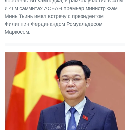
Королевство Камбоджа, в рамках участия в 40-м
и 41-м саммитах АСЕАН премьер-министр Фам
Минь Тьинь имел встречу с президентом
Филиппин Фердинандом Ромуальдесом
Маркосом.