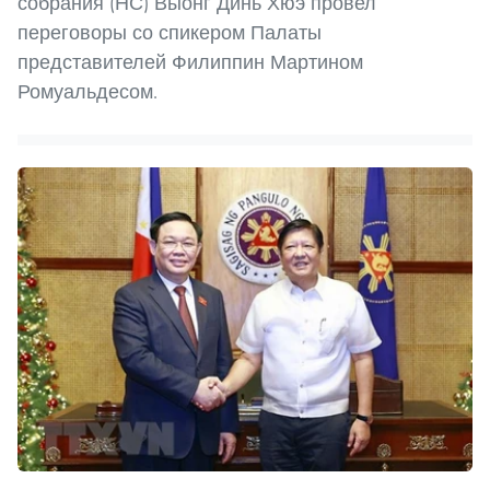
собрания (НС) Выонг Динь Хюэ провел
переговоры со спикером Палаты
представителей Филиппин Мартином
Ромуальдесом.