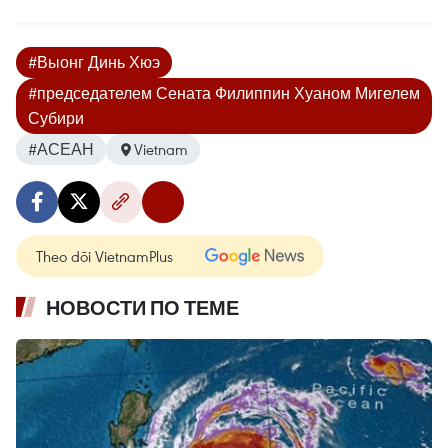
#Выонг Динь Хюэ
#председателем Сената Филиппин Хуаном Мигелем
Субири
#АСЕАН
Vietnam
Theo dõi VietnamPlus
НОВОСТИ ПО ТЕМЕ