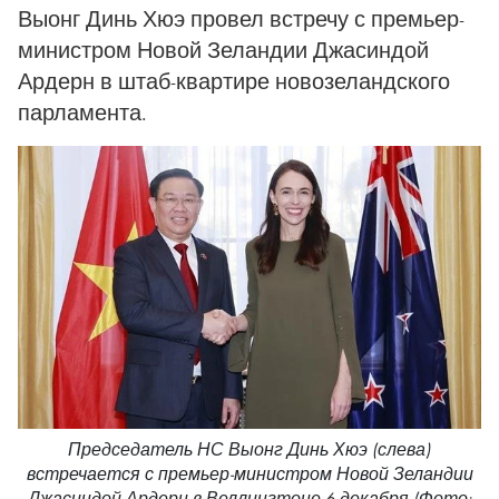
Выонг Динь Хюэ провел встречу с премьер-
министром Новой Зеландии Джасиндой
Ардерн в штаб-квартире новозеландского
парламента.
Председатель НС Выонг Динь Хюэ (слева)
встречается с премьер-министром Новой Зеландии
Джасиндой Ардерн в Веллингтоне 6 декабря (Фото: