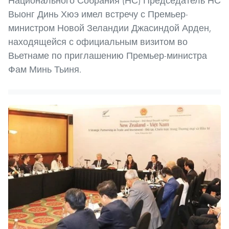
Национального Собрания (НС) Председатель НС
Выонг Динь Хюэ имел встречу с Премьер-
министром Новой Зеландии Джасиндой Арден,
находящейся с официальным визитом во
Вьетнаме по приглашению Премьер-министра
Фам Минь Тьиня.