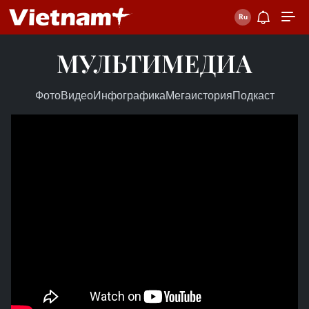
МУЛЬТИМЕДИА
Фото
Видео
Инфографика
Мегаистория
Подкаст