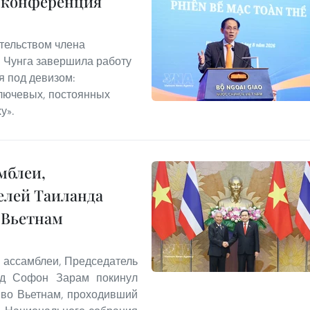
я конференция
ательством члена
 Чунга завершила работу
 под девизом:
лючевых, постоянных
у».
мблеи,
елей Таиланда
 Вьетнам
 ассамблеи, Председатель
нд Софон Зарам покинул
 во Вьетнам, проходивший