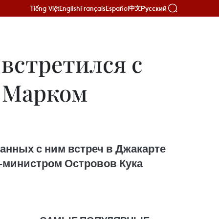
Tiếng Việt
English
Français
Español
Русский
中文
встретился с
 Марком
занных с ним встреч в Джакарте
р-министром Островов Кука