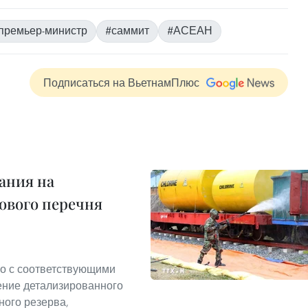
премьер-министр
#саммит
#АСЕАН
Подписаться на ВьетнамПлюс
ания на
ового перечня
о с соответствующими
ение детализированного
ного резерва,