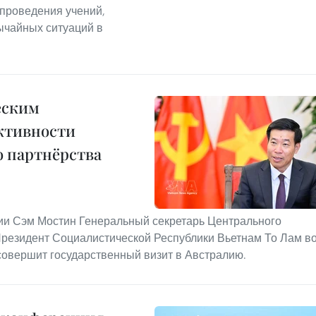
 проведения учений,
ычайных ситуаций в
еским
ктивности
 партнёрства
ии Сэм Мостин Генеральный секретарь Центрального
Президент Социалистической Республики Вьетнам То Лам в
совершит государственный визит в Австралию.