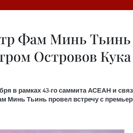
р Фам Минь Тьинь 
тром Островов Кука
бря в рамках 43-го саммита АСЕАН и свя
ам Минь Тьинь провел встречу с премье