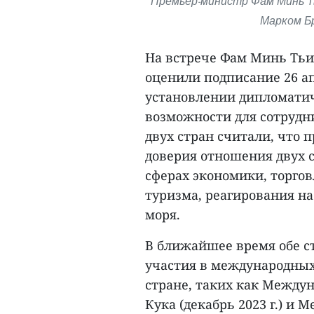
Премьер-министр Фам Минь Ть
Марком Б
На встрече Фам Минь Тьи
оценили подписание 26 а
установлении дипломати
возможности для сотрудн
двух стран считали, что
доверия отношения двух с
сферах экономики, торгов
туризма, реагирования н
моря.
В ближайшее время обе с
участия в международных
стране, таких как Между
Кука (декабрь 2023 г.) и