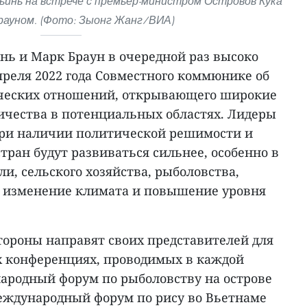
инь на встрече с премьер-министром Островов Кука
рауном. (Фото: Зыонг Жанг/ВИА)
нь и Марк Браун в очередной раз высоко
преля 2022 года Совместного коммюнике об
ческих отношений, открывающего широкие
ичества в потенциальных областях. Лидеры
 при наличии политической решимости и
тран будут развиваться сильнее, особенно в
ли, сельского хозяйства, рыболовства,
а изменение климата и повышение уровня
тороны направят своих представителей для
 конференциях, проводимых в каждой
народный форум по рыболовству на острове
 Международный форум по рису во Вьетнаме