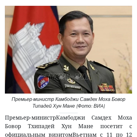
Премьер-министр Камбоджи Самдех Моха Бовор
Типадей Хун Мане (Фото: ВИA)
Премьер-министрКамбоджи Самдех Моха
Бовор Тхипадей Хун Мане посетит с
официальным визитомВьетнам с 11 по 12