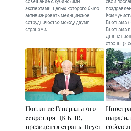
совещание с кубинскими
свои посла
экспертами, целью которого было
поздравле
активизировать медицинское
Коммунисти
сотрудничество между двумя
Вьетнама (
странами.
Вьетнама в
Дня национ
страны (2 с
Послание Генерального
Иностра
секретаря ЦК КПВ,
выразил
президента страны Нгуен
соболез