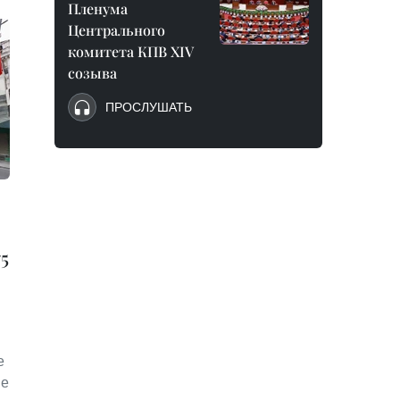
Пленума
Центрального
комитета КПВ XIV
созыва
ПРОСЛУШАТЬ
5
е
ие