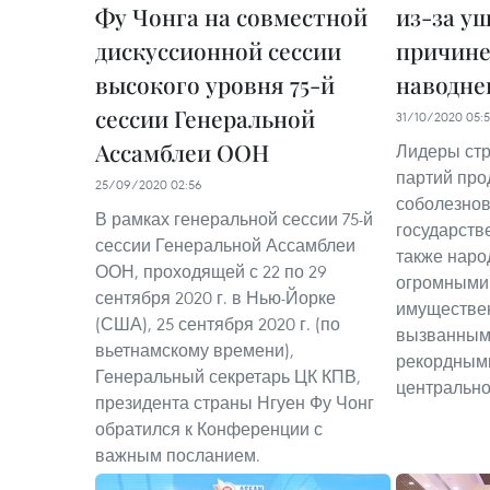
Фу Чонга на совместной
из-за у
дискуссионной сессии
причине
высокого уровня 75-й
наводне
сессии Генеральной
31/10/2020 05:
Ассамблеи ООН
Лидеры стр
партий пр
25/09/2020 02:56
соболезно
В рамках генеральной сессии 75-й
государств
сессии Генеральной Ассамблеи
также наро
ООН, проходящей с 22 по 29
огромными 
сентября 2020 г. в Нью-Йорке
имуществе
(США), 25 сентября 2020 г. (по
вызванным
вьетнамскому времени),
рекордным
Генеральный секретарь ЦК КПВ,
центрально
президента страны Нгуен Фу Чонг
обратился к Конференции с
важным посланием.