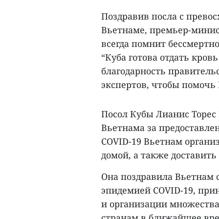
Поздравив посла с прево
Вьетнаме, премьер-минис
всегда помнит бессмертно
“Куба готова отдать кров
благодарность правитель
экспертов, чтобы помочь 
Посол Кубы Лианис Торес
Вьетнама за предоставлени
COVID-19 Вьетнам организ
домой, а также доставить
Она поздравила Вьетнам с
эпидемией COVID-19, прин
и организации множества
странам в ближайшее вре