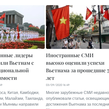
нные лидеры
Иностранные СМИ
или Вьетнам с
высоко оценили успехи
циональной
Вьетнама за прошедшие 7
имости
лет
49
03/09/2020 16:49
са, Китая, Камбоджи,
Многие зарубежные СМИ недавно
ии, Малайзии, Таиланда,
опубликовали статьи, освещающи
 и Мьянмы направили
достижения Вьетнама за последн