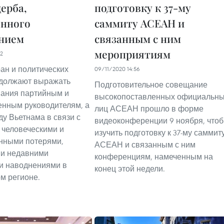
щерба,
подготовку к 37-му
нного
саммиту АСЕАН и
нием
связанным с ним
мероприятиям
52
ан и политических
09/11/2020 14:56
одолжают выражать
Подготовительное совещание
вания партийным и
высокопоставленных официальн
енным руководителям, а
лиц АСЕАН прошло в форме
ду Вьетнама в связи с
видеоконференции 9 ноября, что
человеческими и
изучить подготовку к 37-му саммит
нными потерями,
АСЕАН и связанным с ним
и недавними
конференциям, намеченным на
и наводнениями в
конец этой недели.
м регионе.