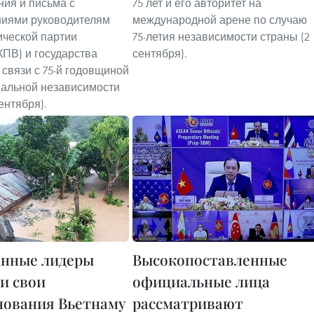
ния и письма с
75 лет и его авторитет на
ниями руководителям
международной арене по случаю
ческой партии
75-летия независимости страны (2
КПВ) и государства
сентября).
 связи с 75-й годовщиной
альной независимости
ентября).
нные лидеры
Высокопоставленные
и свои
официальные лица
нования Вьетнаму
рассматривают