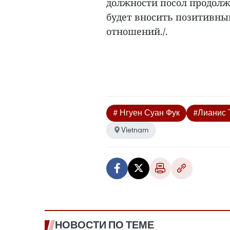
должности посол продолж
будет вносить позитивны
отношений./.
# Нгуен Суан Фук
#Лианис 
Vietnam
НОВОСТИ ПО ТЕМЕ