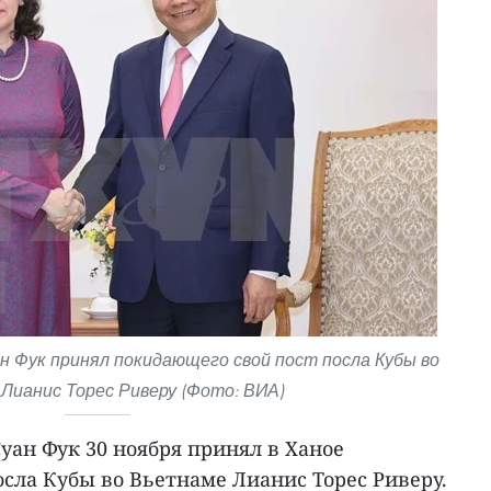
 Фук принял покидающего свой пост посла Кубы во
Лианис Торес Риверу (Фото: ВИА)
уан Фук 30 ноября принял в Ханое
сла Кубы во Вьетнаме Лианис Торес Риверу.