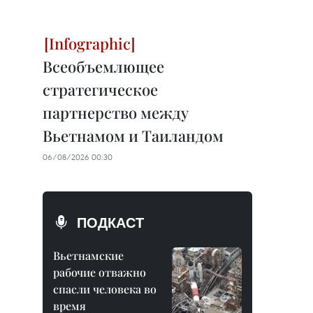
Всеобъемлющее
стратегическое
партнерство между
Вьетнамом и Таиландом
06/08/2026 00:30
ПОДКАСТ
Вьетнамские
рабочие отважно
спасли человека во
время