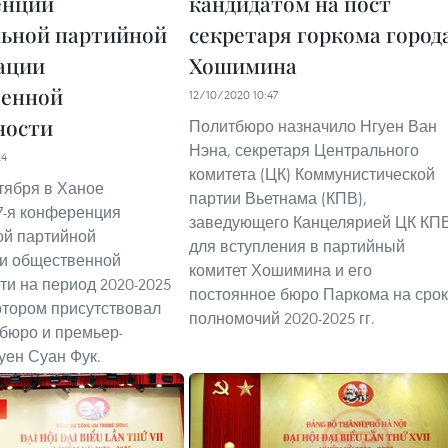
енции
кандидатом на пост
ьной партийной
секретаря горкома город
ации
Хошимина
венной
12/10/2020 10:47
ности
Политбюро назначило Нгуен Ван
Нэна, секретаря Центрального
24
комитета (ЦК) Коммунистической
ктября в Ханое
партии Вьетнама (КПВ),
7-я конференция
заведующего Канцелярией ЦК КПВ
ой партийной
для вступления в партийный
ии общественной
комитет Хошимина и его
ти на период 2020-2025
постоянное бюро Паркома на срок
котором присутствовал
полномочий 2020-2025 гг.
бюро и премьер-
уен Суан Фук.