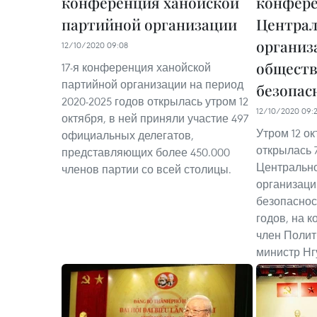
конференция ханойской
конфер
партийной организации
Централ
организ
12/10/2020 09:08
общест
17-я конференция ханойской
партийной организации на период
безопас
2020-2025 годов открылась утром 12
12/10/2020 09:
октября, в ней приняли участие 497
Утром 12 о
официальных делегатов,
открылась 
представляющих более 450.000
Центральн
членов партии со всей столицы.
организац
безопаснос
годов, на 
член Полит
министр Нг