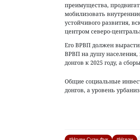
преимущества, продвигат
мобилизовать внутренние
устойчивого развития, в
центром северо-центральн
Его ВРВП должен вырасти н
ВРВП на душу населения, 
донгов к 2025 году, а сбор
Общие социальные инвест
донгов, а уровень урбаниз
#Нгуен Суан Фук
#Нгеан