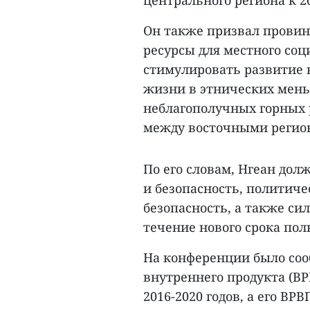
центрального региона к 20
Он также призвал провин
ресурсы для местного соц
стимулировать развитие 
жизни в этнических мень
неблагополучных горных 
между восточными регио
По его словам, Нгеан до
и безопасность, политич
безопасность, а также с
течение нового срока по
На конференции было сооб
внутреннего продукта (ВР
2016-2020 годов, а его ВР