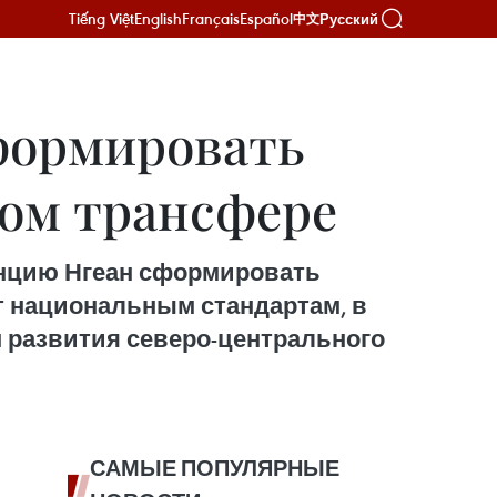
Tiếng Việt
English
Français
Español
Русский
中文
формировать
ном трансфере
инцию Нгеан сформировать
т национальным стандартам, в
м развития северо-центрального
САМЫЕ ПОПУЛЯРНЫЕ