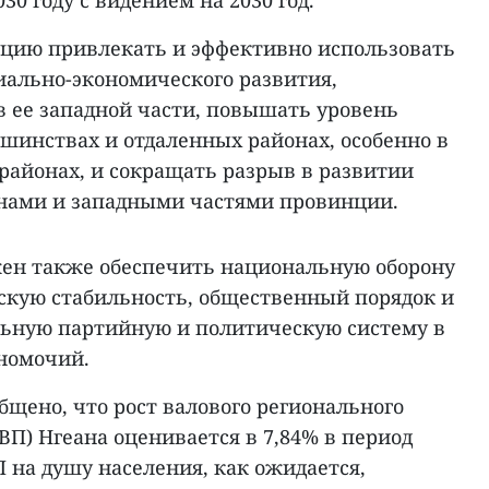
30 году с видением на 2030 год.
цию привлекать и эффективно использовать
иально-экономического развития,
в ее западной части, повышать уровень
шинствах и отдаленных районах, особенно в
районах, и сокращать разрыв в развитии
нами и западными частями провинции.
лжен также обеспечить национальную оборону
ескую стабильность, общественный порядок и
ильную партийную и политическую систему в
лномочий.
щено, что рост валового регионального
ВП) Нгеана оценивается в 7,84% в период
ВП на душу населения, как ожидается,