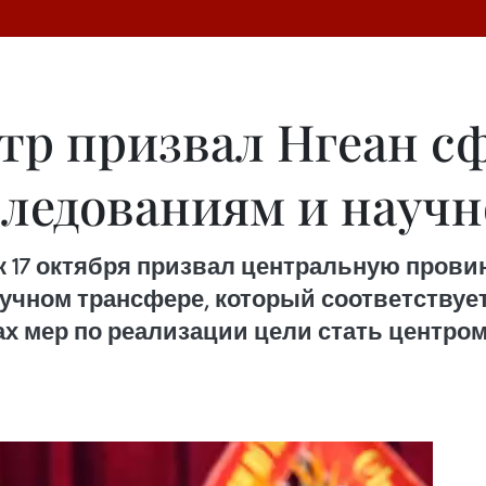
тр призвал Нгеан с
следованиям и науч
к 17 октября призвал центральную пров
учном трансфере, который соответствуе
ах мер по реализации цели стать центро