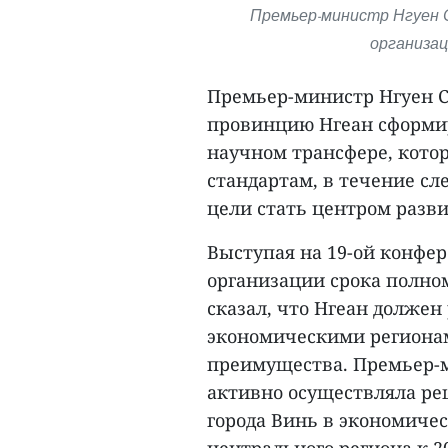
Премьер-министр Нгуен 
организац
Премьер-министр Нгуен С
провинцию Нгеан сформир
научном трансфере, кото
стандартам, в течение сл
цели стать центром разви
Выступая на 19-ой конф
организации срока полно
сказал, что Нгеан долже
экономическими регионам
преимущества. Премьер-м
активно осуществляла р
города Винь в экономичес