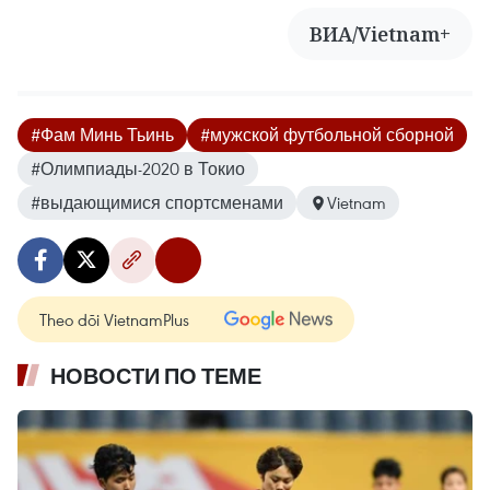
ВИА/Vietnam+
#Фам Минь Тьинь
#мужской футбольной сборной
#Олимпиады-2020 в Токио
#выдающимися спортсменами
Vietnam
Theo dõi VietnamPlus
НОВОСТИ ПО ТЕМЕ