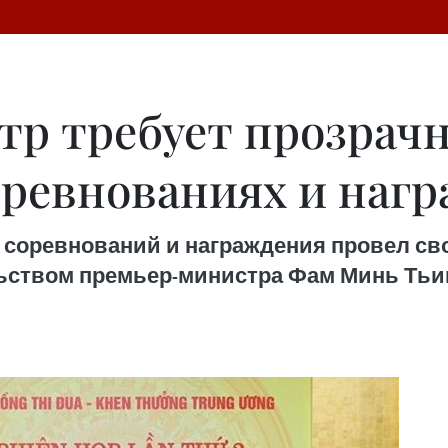
р требует прозрачн
оревнованиях и наг
соревнований и награждения провел свое
льством премьер-министра Фам Минь Тьиня