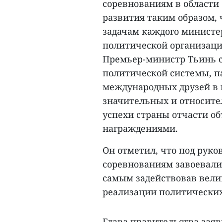
соревнованиям в области
развития таким образом,
задачам каждого министер
политической организаци
Премьер-министр Тьинь ск
политической системы, п
международных друзей в 
значительных и относите
успехи страны отчасти о
награждениями.
Он отметил, что под руко
соревнованиям завоевал
самым задействовав вели
реализации политических 
Глава правительства заяв