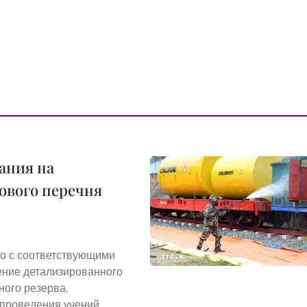
ания на
ового перечня
о с соответствующими
ение детализированного
ного резерва,
 проведения учений,