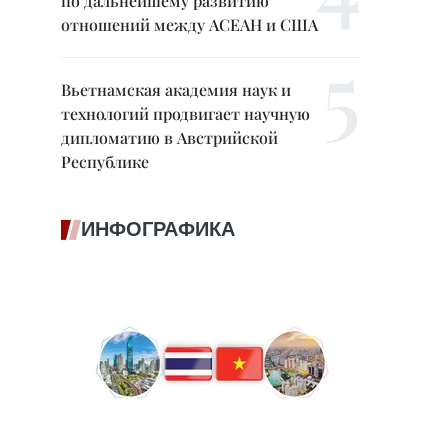
по дальнейшему развитию
отношений между АСЕАН и США
Вьетнамская академия наук и
технологий продвигает научную
дипломатию в Австрийской
Республике
ИНФОГРАФИКА