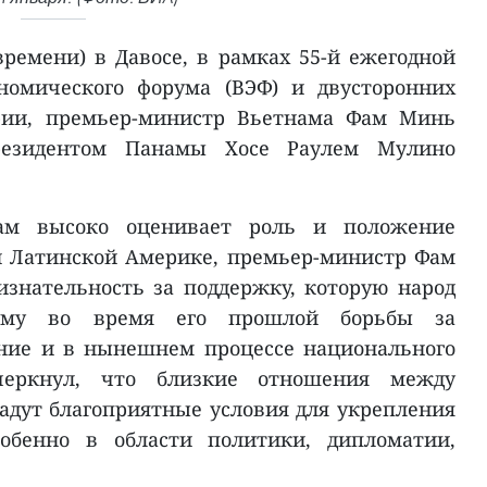
времени) в Давосе, в рамках 55-й ежегодной
номического форума (ВЭФ) и двусторонних
ии, премьер-министр Вьетнама Фам Минь
резидентом Панамы Хосе Раулем Мулино
нам высоко оценивает роль и положение
 Латинской Америке, премьер-министр Фам
знательность за поддержку, которую народ
аму во время его прошлой борьбы за
ние и в нынешнем процессе национального
дчеркнул, что близкие отношения между
дадут благоприятные условия для укрепления
собенно в области политики, дипломатии,