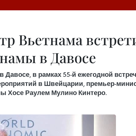
р Вьетнама встрети
намы в Давосе
 в Давосе, в рамках 55-й ежегодной встр
ероприятий в Швейцарии, премьер-мини
мы Хосе Раулем Мулино Кинтеро.