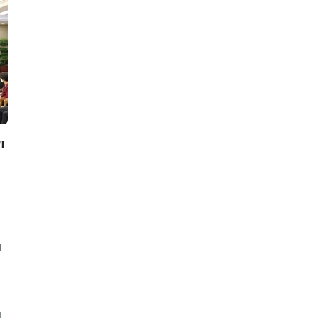
л
л
и