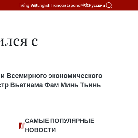
Tiếng Việt
English
Français
Español
Русский
中文
лся с
ечи Всемирного экономического
стр Вьетнама Фам Минь Тьинь
САМЫЕ ПОПУЛЯРНЫЕ
НОВОСТИ