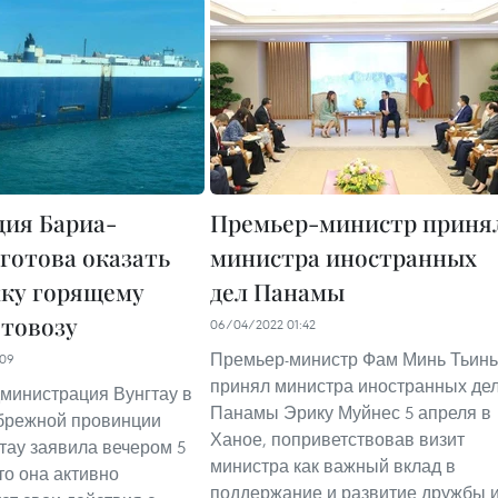
ия Бариа-
Премьер-министр приня
 готова оказать
министра иностранных
ку горящему
дел Панамы
втовозу
06/04/2022 01:42
Премьер-министр Фам Минь Тьинь
:09
принял министра иностранных де
министрация Вунгтау в
Панамы Эрику Муйнес 5 апреля в
брежной провинции
Ханое, поприветствовав визит
тау заявила вечером 5
министра как важный вклад в
то она активно
поддержание и развитие дружбы 