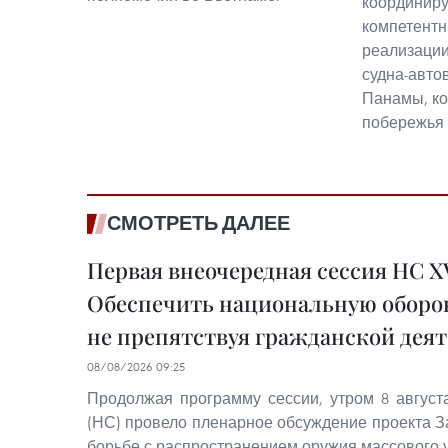
координиру
компетентн
реализации
судна-авто
Панамы, ко
побережья 
СМОТРЕТЬ ДАЛЕЕ
Первая внеочередная сессия НС XV
Обеспечить национальную оборон
не препятствуя гражданской дея
08/08/2026 09:25
Продолжая программу сессии, утром 8 авгус
(НС) провело пленарное обсуждение проекта З
борьбе с распространением оружия массового 