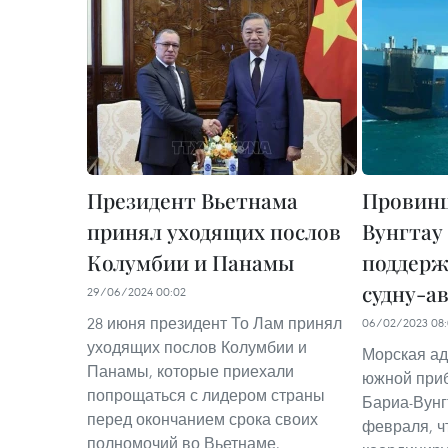
Президент Вьетнама
Провинц
принял уходящих послов
Вунгтау
Колумбии и Панамы
поддерж
судну-а
29/06/2024 00:02
28 июня президент То Лам принял
06/02/2023 08
уходящих послов Колумбии и
Морская ад
Панамы, которые приехали
южной при
попрощаться с лидером страны
Бариа-Вунг
перед окончанием срока своих
февраля, ч
полномочий во Вьетнаме.