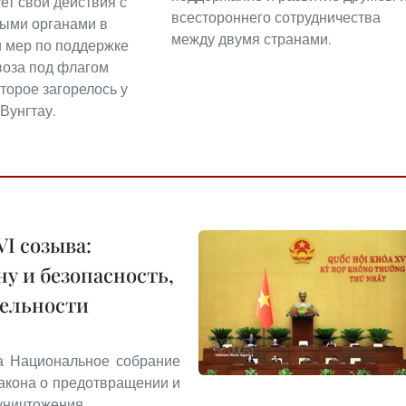
ет свои действия с
всестороннего сотрудничества
ыми органами в
между двумя странами.
 мер по поддержке
воза под флагом
торое загорелось у
Вунгтау.
I созыва:
у и безопасность,
тельности
та Национальное собрание
акона о предотвращении и
уничтожения.