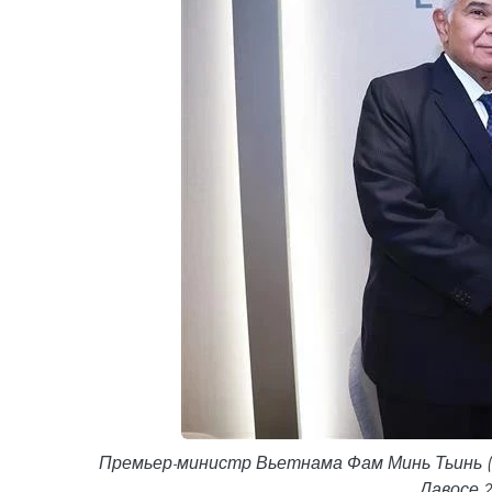
Премьер-министр Вьетнама Фам Минь Тьинь (
Давосе 2