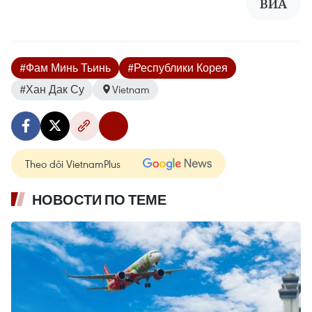
ВИА
#Фам Минь Тьинь
#Республики Корея
#Хан Дак Су
Vietnam
Theo dõi VietnamPlus
НОВОСТИ ПО ТЕМЕ