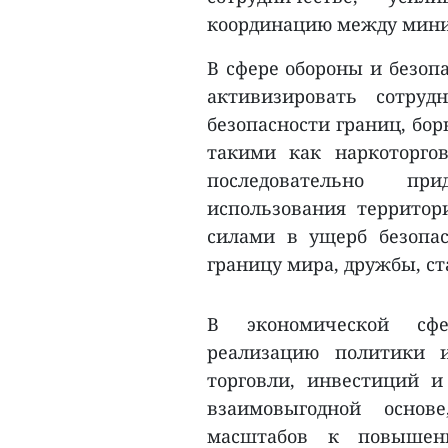
координацию между мини
В сфере обороны и безоп
активизировать сотру
безопасности границ, бо
такими как наркоторго
последовательно пр
использования террито
силами в ущерб безопас
границу мира, дружбы, ст
В экономической сфе
реализацию политики 
торговли, инвестиций 
взаимовыгодной основ
масштабов к повышени