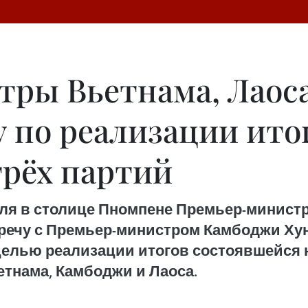
ры Вьетнама, Лаос
у по реализации ито
трёх партий
аля в столице Пномпене Премьер-минист
речу с Премьер-министром Камбоджи Ху
елью реализации итогов состоявшейся н
етнама, Камбоджи и Лаоса.