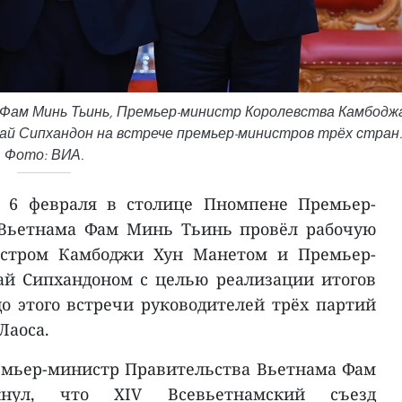
Фам Минь Тьинь, Премьер-министр Королевства Камбодж
ай Сипхандон на встрече премьер-министров трёх стран
Фото: ВИА.
я 6 февраля в столице Пномпене Премьер-
 Вьетнама Фам Минь Тьинь провёл рабочую
истром Камбоджи Хун Манетом и Премьер-
ай Сипхандоном с целью реализации итогов
до этого встречи руководителей трёх партий
Лаоса.
емьер-министр Правительства Вьетнама Фам
нул, что XIV Всевьетнамский съезд