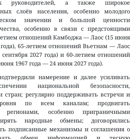
х руководителей, а также широкое
ных слоёв населения, особенно молодого
ческом значении и большой ценности
ичества, особенно в связи с предстоящими
етием отношений Камбоджа — Лаос (15 июня
 года), 65-летием отношений Вьетнам — Лаос
5 сентября 2027 года) и 60-летием отношений
юня 1967 года — 24 июня 2027 года).
подтвердили намерение и далее усиливать
печении национальной безопасности,
и стран; регулярно поддерживать встречи и
уровня по всем каналам; продвигать
у регионами, особенно приграничными
ирять народные обмены; договорились
ть подписанные механизмы и соглашения о
иливать обмен информацией и тесную