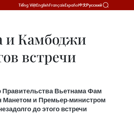
Tiếng Việt
English
Français
Español
Русский
中文
а и Камбоджи
гов встречи
р Правительства Вьетнама Фам
н Манетом и Премьер-министром
езадолго до этого встречи