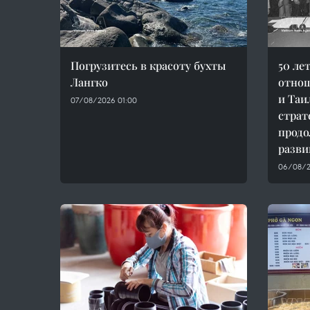
Погрузитесь в красоту бухты
50 ле
Лангко
отно
и Таи
07/08/2026 01:00
страт
продо
разви
06/08/2