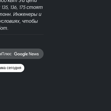
00 кВт 3-й цепи
35, 136, 175 стоят
 тонн. Инженеры и
условиях, чтобы
бот.
амПлюс
ама сегодня