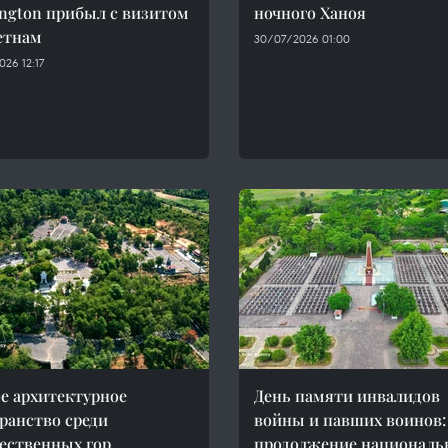
ngton прибыл с визитом
ночного Ханоя
етнам
30/07/2026 01:00
26 12:17
е архитектурное
День памяти инвалидов
ранство среди
войны и павших воинов:
ественных гор
продолжение националь