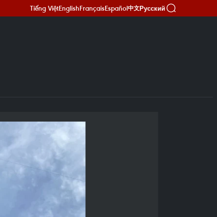
Tiếng Việt
English
Français
Español
Русский
中文