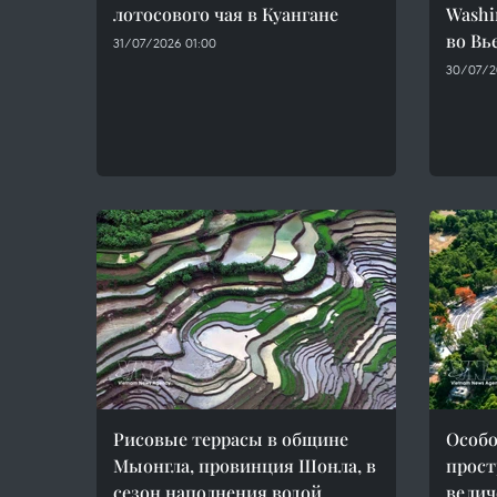
лотосового чая в Куангане
Washi
во Вь
31/07/2026 01:00
30/07/20
Рисовые террасы в общине
Особо
Мыонгла, провинция Шонла, в
прост
сезон наполнения водой
велич