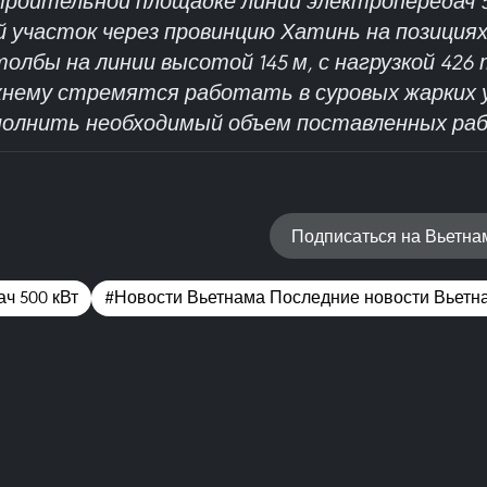
троительной площадке линии электропередач 5
участок через провинцию Хатинь на позициях 1
олбы на линии высотой 145 м, с нагрузкой 426
жнему стремятся работать в суровых жарких 
олнить необходимый объем поставленных ра
Подписаться на Вьетн
ч 500 кВт
#Новости Вьетнама Последние новости Вьетн