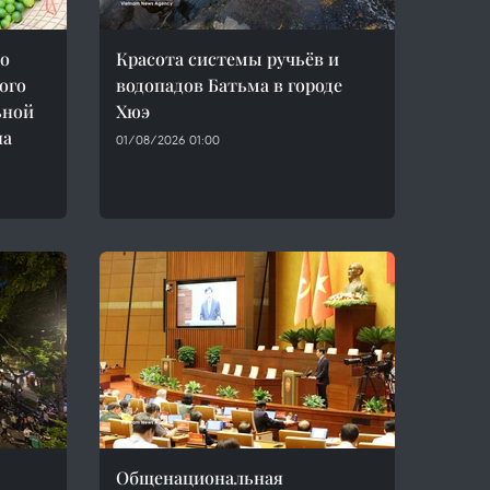
ао
Красота системы ручьёв и
ого
водопадов Батьма в городе
ьной
Хюэ
на
01/08/2026 01:00
Общенациональная