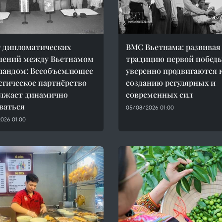
т дипломатических
ВМС Вьетнама: развивая
шений между Вьетнамом
традицию первой победы
ландом: Всеобъемлющее
уверенно продвигаются 
егическое партнёрство
созданию регулярных и
лжает динамично
современных сил
ваться
05/08/2026 01:00
026 01:00