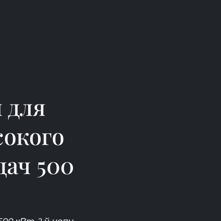
 для
сокого
дач 500