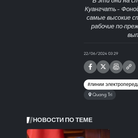
В эти дни на с
Куангчать– Фоной 
самые высокие ст
рабочие по-пре
вып
22/06/2024 03:29
#линии электропереда
Quang Tri
НОВОСТИ ПО ТЕМЕ