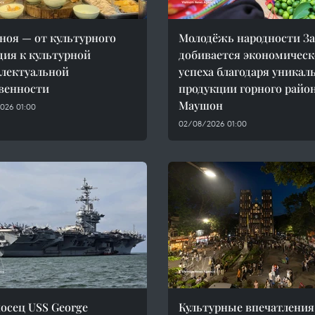
ноя — от культурного
Молодёжь народности З
дия к культурной
добивается экономическ
лектуальной
успеха благодаря уникал
венности
продукции горного райо
Маушон
026 01:00
02/08/2026 01:00
осец USS George
Культурные впечатления