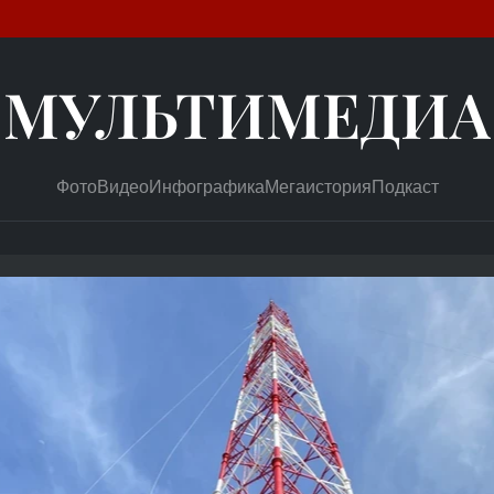
МУЛЬТИМЕДИА
Фото
Видео
Инфографика
Мегаистория
Подкаст