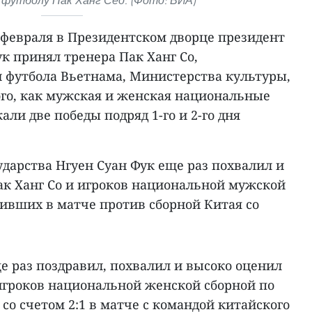
футболу Пак Ханг Сео. (Фото: ВИА)
 февраля в Президентском дворце президент
ук принял тренера Пак Ханг Со,
 футбола Вьетнама, Министерства культуры,
ого, как мужская и женская национальные
ли две победы подряд 1-го и 2-го дня
ударства Нгуен Суан Фук еще раз похвалил и
ак Ханг Со и игроков национальной мужской
дивших в матче против сборной Китая со
е раз поздравил, похвалил и высоко оценил
игроков национальной женской сборной по
 со счетом 2:1 в матче с командой китайского