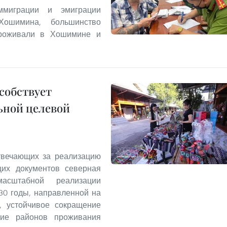
миграции и эмиграции
Хошимина, большинство
проживали в Хошимине и
собствует
ьной целевой
твечающих за реализацию
щих документов северная
асштабной реализации
30 годы, направленной на
а, устойчивое сокращение
итие районов проживания