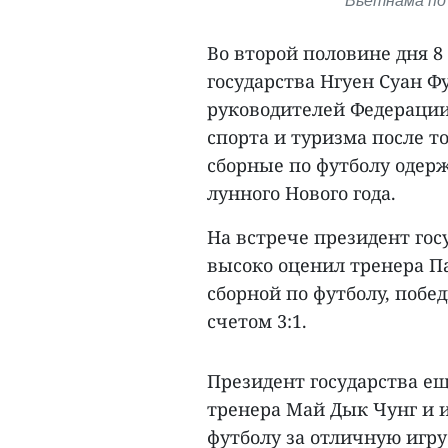
Вьетнама по 
Во второй половине дня 8
государства Нгуен Суан Ф
руководителей Федерации
спорта и туризма после т
сборные по футболу одержа
лунного Нового года.
На встрече президент гос
высоко оценил тренера П
сборной по футболу, побе
счетом 3:1.
Президент государства ещ
тренера Май Дык Чунг и 
футболу за отличную игру