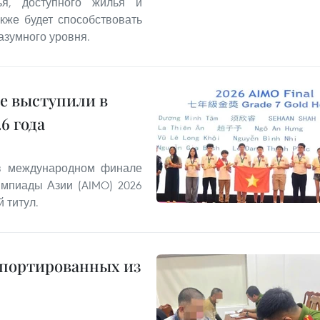
ья, доступного жилья и
кже будет способствовать
азумного уровня.
е выступили в
6 года
 в международном финале
мпиады Азии (AIMO) 2026
 титул.
епортированных из