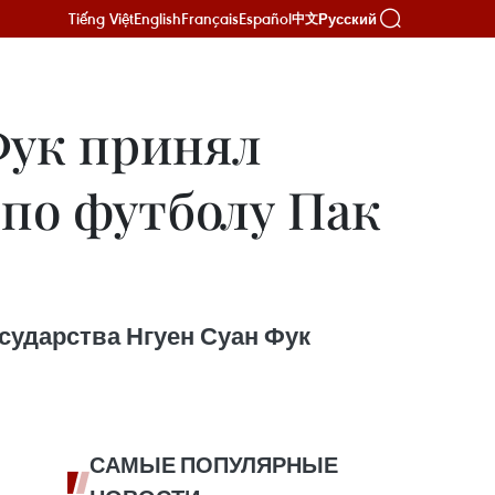
Tiếng Việt
English
Français
Español
Русский
中文
Фук принял
 по футболу Пак
сударства Нгуен Суан Фук
САМЫЕ ПОПУЛЯРНЫЕ