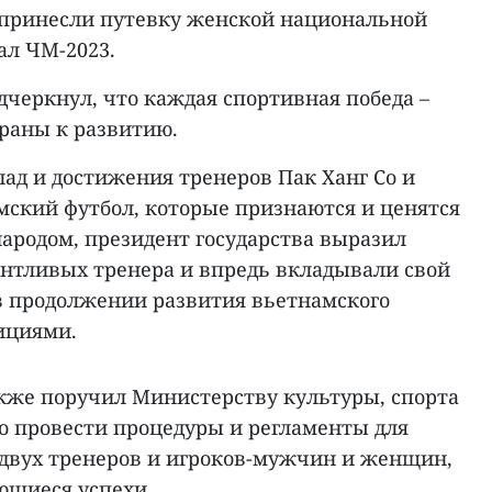
 принесли путевку женской национальной
ал ЧМ-2023.
дчеркнул, что каждая спортивная победа –
траны к развитию.
ад и достижения тренеров Пак Ханг Со и
мский футбол, которые признаются и ценятся
народом, президент государства выразил
антливых тренера и впредь вкладывали свой
 в продолжении развития вьетнамского
ициями.
акже поручил Министерству культуры, спорта
но провести процедуры и регламенты для
двух тренеров и игроков-мужчин и женщин,
ющиеся успехи.