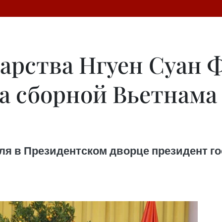
дарства Нгуен Суан 
а сборной Вьетнама
ля в Президентском дворце президент го