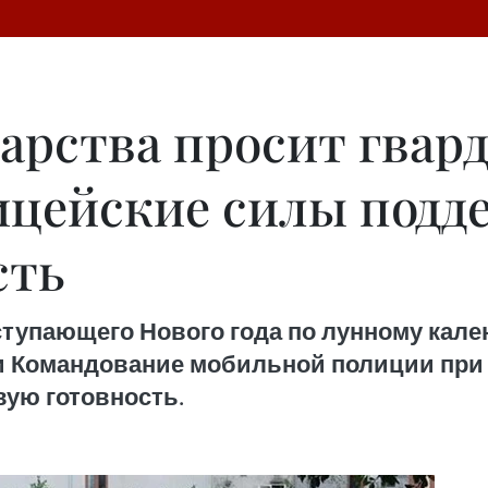
дарства просит гвар
ицейские силы подд
сть
ступающего Нового года по лунному кал
и Командование мобильной полиции при
вую готовность.