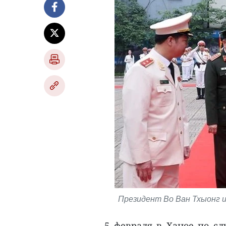
Президент Во Ван Тхыонг и
5 февраля в Ханое по сл