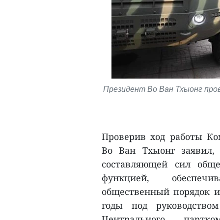
Президент Во Ван Тхыонг про
Проверив ход работы Ко
Во Ван Тхыонг заявил,
составляющей сил обще
функцией, обеспечи
общественный порядок и 
годы под руководством
Центрального партк