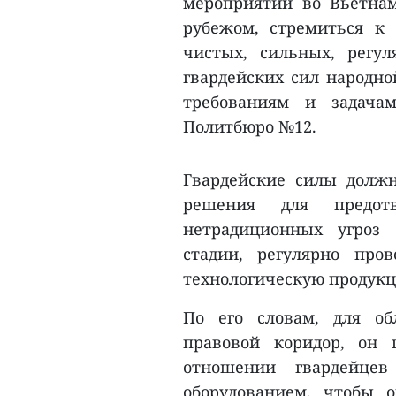
мероприятий во Вьетнам
рубежом, стремиться к 
чистых, сильных, регу
гвардейских сил народно
требованиям и задача
Политбюро №12.
Гвардейские силы долж
решения для предот
нетрадиционных угроз 
стадии, регулярно про
технологическую продукц
По его словам, для об
правовой коридор, он 
отношении гвардейце
оборудованием, чтобы 