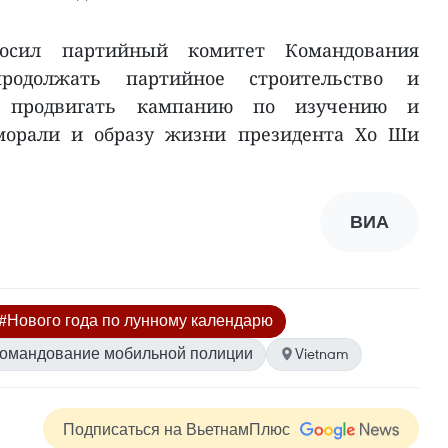
осил партийный комитет Командования
родолжать партийное строительство и
е продвигать кампанию по изучению и
 морали и образу жизни президента Хо Ши
ВИА
#Нового года по лунному календарю
омандование мобильной полиции
Vietnam
Подписаться на ВьетнамПлюс