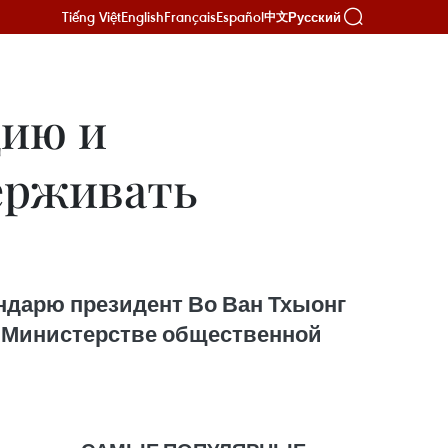
Tiếng Việt
English
Français
Español
Русский
中文
дию и
ерживать
ендарю президент Во Ван Тхыонг
 Министерстве общественной