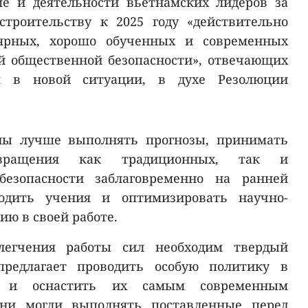
е и деятельности вьетнамских лидеров за
строительству к 2025 году «действительно
лярных, хорошо обученных и современных
й общественной безопасности», отвечающих
м в новой ситуации, в духе Резолюции
ны лучше выполнять прогнозы, принимать
вращения как традиционных, так и
безопасности заблаговременно на ранней
водить учения и оптимизировать научно-
ию в своей работе.
легчения работы сил необходим твердый
предлагает проводить особую политику в
в и оснастить их самым современным
они могли выполнять поставленные перед