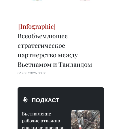
Всеобъемлющее
стратегическое
партнерство между
Вьетнамом и Таиландом
06/08/2026 00:30
ПОДКАСТ
Вьетнамские
рабочие отважно
спасли человека во