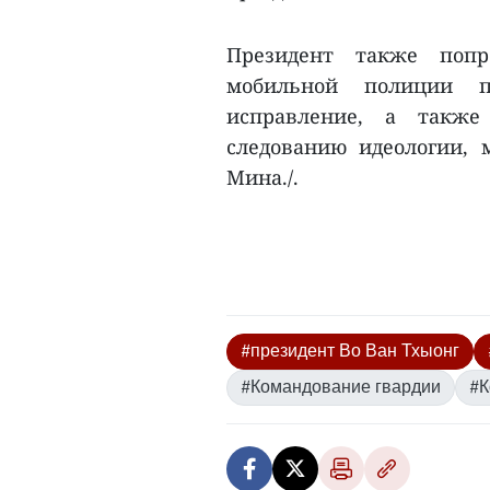
Президент также попр
мобильной полиции п
исправление, а такж
следованию идеологии,
Мина./.
#президент Во Ван Тхыонг
#Командование гвардии
#К