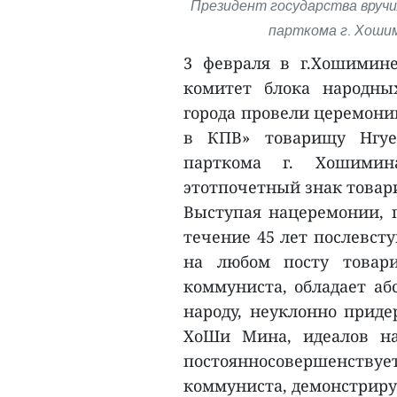
Президент государства вручи
парткома г. Хошим
3 февраля в г.Хошимин
комитет блока народны
города провели церемони
в КПВ» товарищу Нгуе
парткома г. Хошими
этотпочетный знак товар
Выступая нацеремонии, п
течение 45 лет послевст
на любом посту товар
коммуниста, обладает аб
народу, неуклонно приде
ХоШи Мина, идеалов на
постоянносовершенств
коммуниста, демонстриру