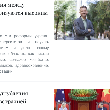
ния между
еризуются высоким
что эти реформы укрепят
иверситетов и научно-
ициям и долгосрочному
ких областях, как чистая
ые, сельское хозяйство,
выков, здравоохранение,
овации.
углубления
встралией