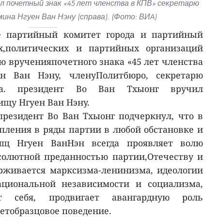
л почетный знак «45 лет членства в КПВ» секретарю
ина Нгуен Ван Нэну (справа). (Фото: ВИA)
е партийный комитет города и партийный
х,политических и партийных организаций
ю врученияпочетного знака «45 лет членства
н Ван Нэну, членуПолитбюро, секретарю
на. президент Во Ван Тхыонг вручил
ищу Нгуен Ван Нэну.
резидент Во Ван Тхыонг подчеркнул, что в
упления в ряды партии в любой обстановке и
ищ Нгуен ВанНэн всегда проявляет волю
солютной преданностью партии,Отечеству и
рживается марксизма-ленинизма, идеологии
циональной независимости и социализма,
ует себя, продвигает авангардную роль
етобразцовое поведение.