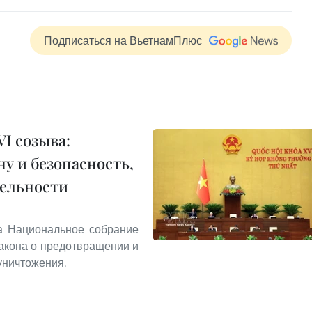
Подписаться на ВьетнамПлюс
I созыва:
у и безопасность,
тельности
та Национальное собрание
акона о предотвращении и
уничтожения.