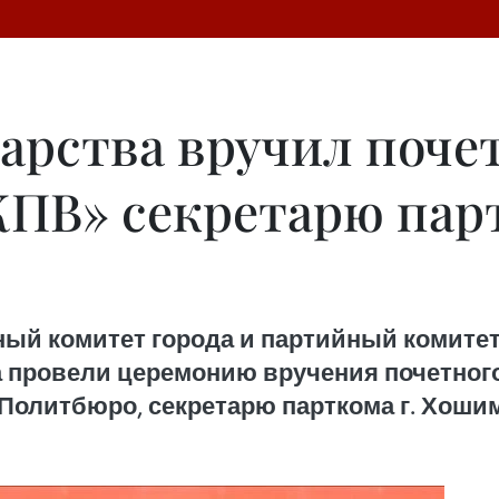
арства вручил поче
КПВ» секретарю парт
ный комитет города и партийный комите
 провели церемонию вручения почетного 
 Политбюро, секретарю парткома г. Хоши