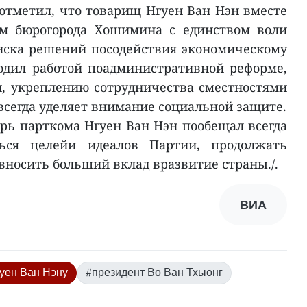
отметил, что товарищ Нгуен Ван Нэн вместе
ым бюрогорода Хошимина с единством воли
иска решений посодействия экономическому
одил работой поадминистративной реформе,
, укреплению сотрудничества сместностями
всегда уделяет внимание социальной защите.
арь парткома Нгуен Ван Нэн пообещал всегда
ься целейи идеалов Партии, продолжать
вносить больший вклад вразвитие страны./.
ВИА
уен Ван Нэну
#президент Во Ван Тхыонг