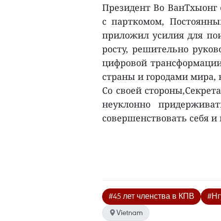
Президент Во ВанТхыонг 
с парткомом, Постоянн
приложил усилия для по
росту, решительно руков
цифровой трансформации
страны и городами мира, 
Со своей стороны,Секрет
неуклонно придерживат
совершенствовать себя и 
#45 лет членства в КПВ
#Нг
Vietnam