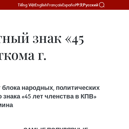
Tiếng Việt
English
Français
Español
Русский
中文
тный знак «45
кома г.
т блока народных, политических
знака «45 лет членства в КПВ»
мина