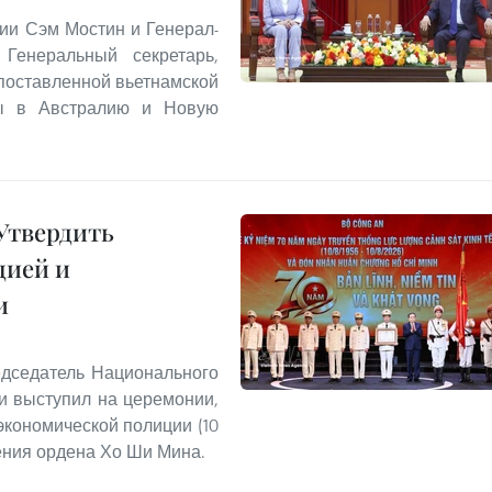
ии Сэм Мостин и Генерал-
Генеральный секретарь,
опоставленной вьетнамской
ты в Австралию и Новую
Утвердить
цией и
и
едседатель Национального
и выступил на церемонии,
экономической полиции (10
учения ордена Хо Ши Мина.