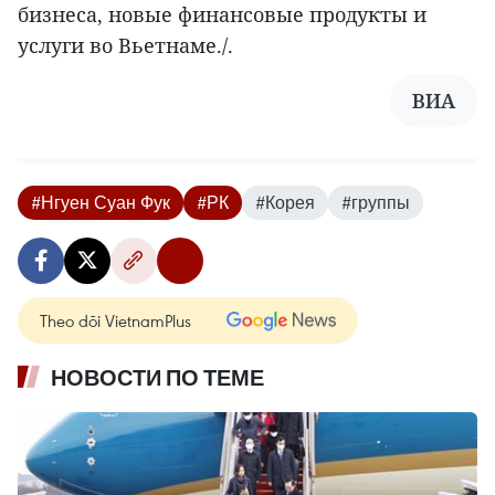
бизнеса, новые финансовые продукты и
услуги во Вьетнаме./.
ВИА
#Нгуен Суан Фук
#РК
#Корея
#группы
Theo dõi VietnamPlus
НОВОСТИ ПО ТЕМЕ