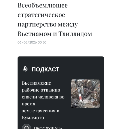
Всеобъемлющее
стратегическое
партнерство между
Вьетнамом и Таиландом
06/08/2026 00:30
ПОДКАСТ
Вьетнамские
рабочие отважно
спасли человека во
время
землетрясения в
Кумамото
ПРОСЛУШАТЬ