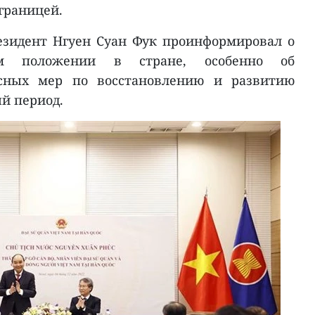
границей.
езидент Нгуен Суан Фук проинформировал о
ком положении в стране, особенно об
сных мер по восстановлению и развитию
й период.