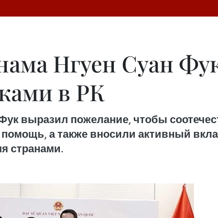
нама Нгуен Суан Фук
ками в РК
Фук выразил пожелание, чтобы соотечес
 помощь, а также вносили активный вкла
я странами.