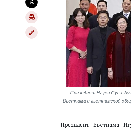
Президент Нгуен Суан Фук
Вьетнама и вьетнамской общи
Президент Вьетнама Нг