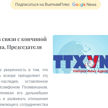
Подписаться на ВьетнамПлюс
 связи с кончиной
а, Председателя
 уверенность в том, что
а вскоре преодолеют эту
аследие, оставленное
йсомфоном Пхомвиханом,
спечивая его дальнейшее
ть и развивать отношения
ъемлющего сотрудничества