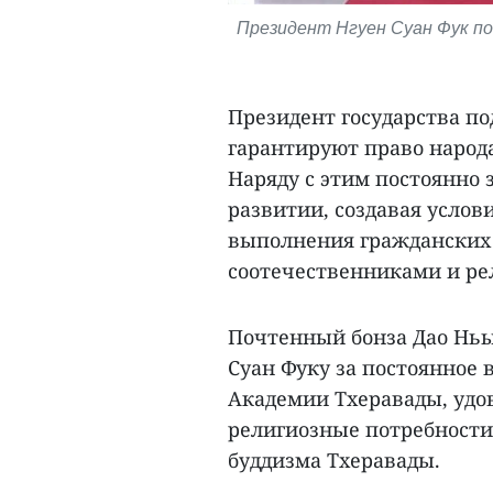
Президент Нгуен Суан Фук п
Президент государства по
гарантируют право народа
Наряду с этим постоянно 
развитии, создавая услов
выполнения гражданских
соотечественниками и ре
Почтенный бонза Дао Ньы
Суан Фуку за постоянное
Академии Тхеравады, удо
религиозные потребности
буддизма Тхеравады.