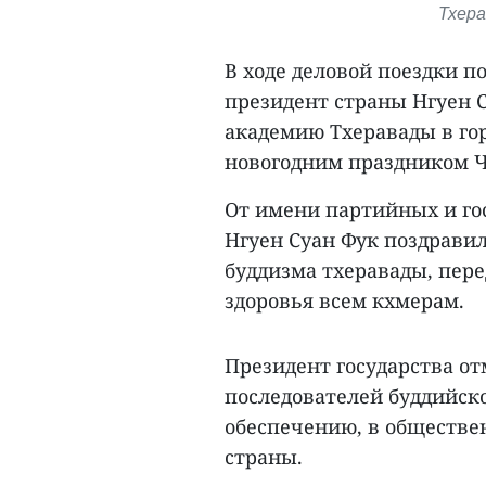
Тхера
В ходе деловой поездки п
президент страны Нгуен 
академию Тхеравады в го
новогодним праздником Ч
От имени партийных и го
Нгуен Суан Фук поздравил
буддизма тхеравады, пере
здоровья всем кхмерам.
Президент государства от
последователей буддийск
обеспечению, в обществен
страны.