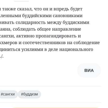
также сказал, что он и впредь будет
авленными буддийскими сановниками
вивать солидарность между буддискими
аяна, соблюдать общее направление
сангхи, активно пропагандировать и
хмеров и соотечественников на соблюдение
единиться усилиями в деле национального
/.
ВИА
#сангхи
#буддизм