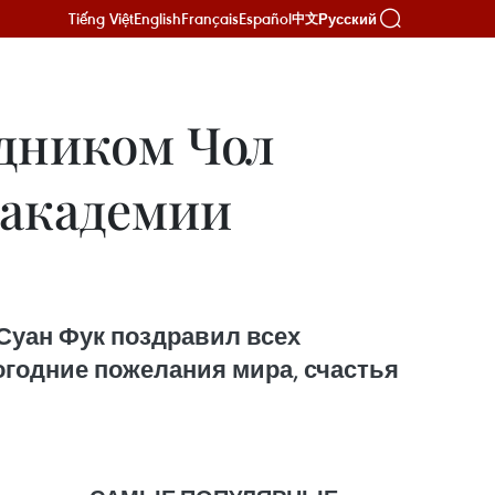
Tiếng Việt
English
Français
Español
Русский
中文
здником Чол
 академии
Суан Фук поздравил всех
огодние пожелания мира, счастья