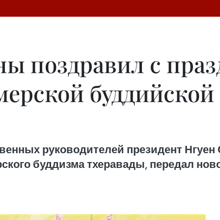
ны поздравил с пра
мерской буддийской
венных руководителей президент Нгуен 
ского буддизма тхеравады, передал нов