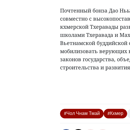
Почтенный бонза Дао Ньы 
совместно с высокопост
кхмерской Тхеравады раз
школами Тхеравада и Мах
Вьетнамской буддийской 
мобилизовать верующих к
законов государства, объ
строительства и развития.
#Чол Чнам Тмай
#Кхмер