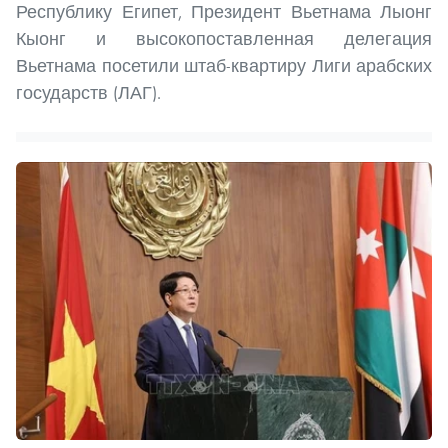
Республику Египет, Президент Вьетнама Лыонг
Кыонг и высокопоставленная делегация
Вьетнама посетили штаб-квартиру Лиги арабских
государств (ЛАГ).