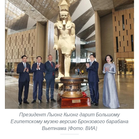
Президент Лыонг Кыонг дарит Большому
Египетскому музею версию Бронзового барабана
Вьетнама (Фото: ВИА)