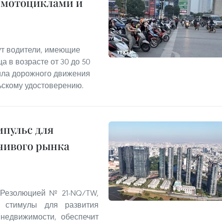
 мотоциклами и
т водители, имеющие
а в возрасте от 30 до 50
ила дорожного движения
ьскому удостоверению.
пульс для
чивого рынка
 Резолюцией № 21-NQ/TW,
 стимулы для развития
 недвижимости, обеспечит