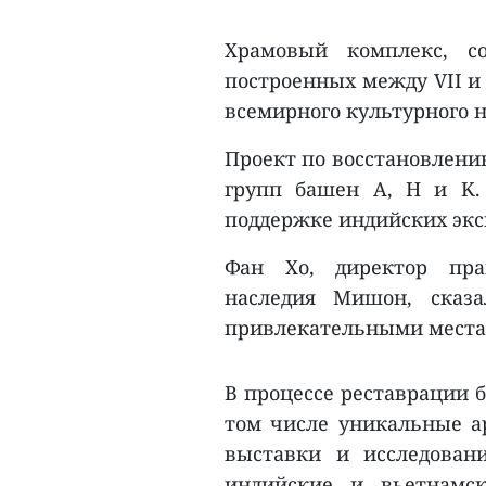
Храмовый комплекс, с
построенных между VII и
всемирного культурного на
Проект по восстановлени
групп башен A, H и K.
поддержке индийских экс
Фан Хо, директор пра
наследия Мишон, сказа
привлекательными местам
В процессе реставрации б
том числе уникальные а
выставки и исследован
индийские и вьетнамс