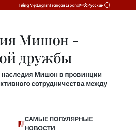
Tiếng Việt
English
Français
Español
Русский
中文
дия Мишон -
кой дружбы
о наследия Мишон в провинции
ктивного сотрудничества между
САМЫЕ ПОПУЛЯРНЫЕ
НОВОСТИ