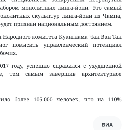
набором монолитных линга-йони. Это самый
онолитных скульптур линга-йони из Чампа,
 будет признан национальным достоянием.
я Народного комитета Куангнама Чан Ван Тан
мог повысить управленческий потенциал
бочих.
017 году, успешно справился с ухудшенной
е, тем самым завершив архитектурное
тило более 105.000 человек, что на 110%
ВИА