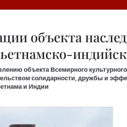
ации объекта насле
вьетнамско-индийс
влению объекта Всемирного культурног
тельством солидарности, дружбы и эффе
етнама и Индии