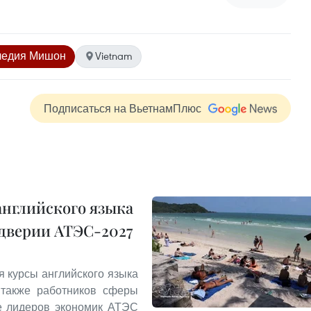
следия Мишон
Vietnam
Подписаться на ВьетнамПлюс
английского языка
ддверии АТЭС-2027
я курсы английского языка
 также работников сферы
ле лидеров экономик АТЭС