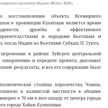
ьтурного наследия Мишон (Фото: ВИА)
о восстановлению объекта Всемирного
ишон в провинции Куангнам является ярким
идарности, дружбы и эффективного
правительствами и народами Вьетнама и
ь посла Индии во Вьетнаме Субхаш П. Гупта.
 церемонии в районе Зуйсуен центральной
 завершению и передаче проекта, дипломат
орошие результаты, и все его содержание было
 политическая столица королевства Чампа,
ложено в холмистой местности в общине
имерно в 70 км к юго-западу от центра города
его города Хойан Куангнама.