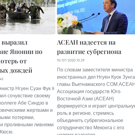
 выразил
АСЕАН надеется на
вие Японии по
развитие субрегиона
потерь от
15/07/2020 10:29
ых дождей
По словам заместителя министра
иностранных дел Нгуен Куок Зунга
43
главы Вьетнамаского СОМ АСЕАН
нистр Нгуен Суан Фук 8
Ассоциация государств Юго-
ил сочувствие своему
Восточной Азии (АСЕАН)
коллеге Абе Синдзо в
формируется и играет центральну
ловеческими жертвами и
роль в регионе, стремясь
ными потерями,
объединить субрегиональное
и проливными ливнями
сотрудничество Меконга с его
 Кюсю.
целями развития.