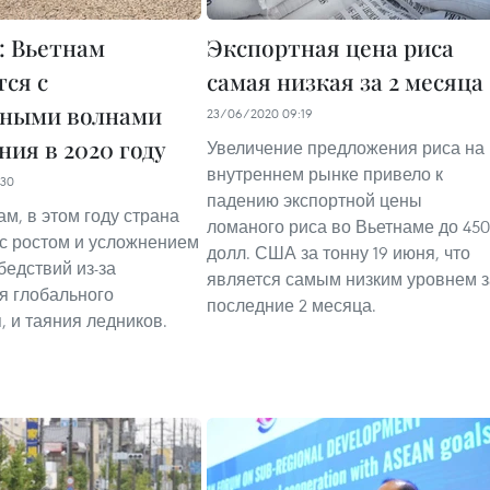
: Вьетнам
Экспортная цена риса
тся с
самая низкая за 2 месяца
ьными волнами
23/06/2020 09:19
ния в 2020 году
Увеличение предложения риса на
внутреннем рынке привело к
:30
падению экспортной цены
м, в этом году страна
ломаного риса во Вьетнаме до 450
 с ростом и усложнением
долл. США за тонну 19 июня, что
бедствий из-за
является самым низким уровнем з
я глобального
последние 2 месяца.
, и таяния ледников.