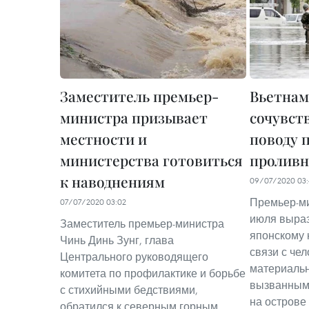
Заместитель премьер-
Вьетнам
министра призывает
сочувст
местности и
поводу 
министерства готовиться
проливн
к наводнениям
09/07/2020 03:
Премьер-ми
07/07/2020 03:02
июля выраз
Заместитель премьер-министра
японскому 
Чинь Динь Зунг, глава
связи с че
Центрального руководящего
материаль
комитета по профилактике и борьбе
вызванным
с стихийными бедствиями,
на острове
обратился к северным горным