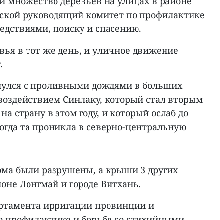
и множество деревьев на улицах в районе
дской руководящий комитет по профилактике
едствиями, поиску и спасению.
вья в тот же день, и уличное движение
.
нулся с проливными дождями в больших
оздействием Синлаку, который стал вторым
 страну в этом году, и который ослаб до
огда та проникла в северно-центральную
ома были разрушены, а крыши 3 других
оне Лонгмай и городе Витхань.
партамента ирригации провинции и
о профилактике и борьбе со стихийными