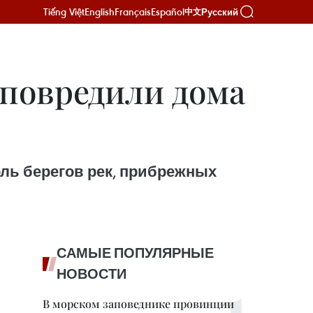
Tiếng Việt
English
Français
Español
Русский
中文
повредили дома
ль берегов рек, прибрежных
САМЫЕ ПОПУЛЯРНЫЕ
НОВОСТИ
В морском заповеднике провинции