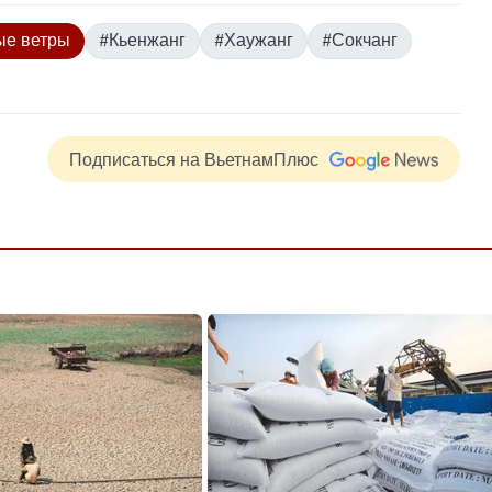
ые ветры
#Кьенжанг
#Хаужанг
#Сокчанг
Подписаться на ВьетнамПлюс