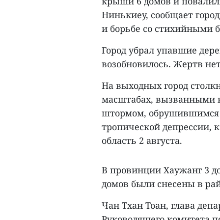
крыши 6 домов и повалил
Нинькиеу, сообщает горо
и борьбе со стихийными б
Город убрал упавшие дере
возобновилось. Жертв нет
На выходных город столк
масштабах, вызванными в
штормом, обрушившимся на
тропической депрессии, к
область 2 августа.
В провинции Хаужанг 3 д
домов были снесены в рай
Чан Тхан Тоан, глава де
Руководящего комитета п