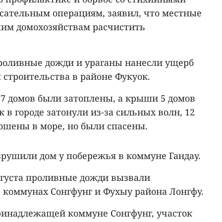
асательным операциям, заявил, что местные
им домохозяйствам расчистить
роливные дожди и ураганы нанесли ущерб
 строительства в районе Фукуок.
 7 домов были затоплены, а крыши 5 домов
 в городе затонули из-за сильных волн, 12
ошены в море, но были спасены.
рушили дом у побережья в коммуне Гандау.
вгуста проливные дожди вызвали
 коммунах Сонгфунг и Фухыу района Лонгфу.
принадлежащей коммуне Сонгфунг, участок