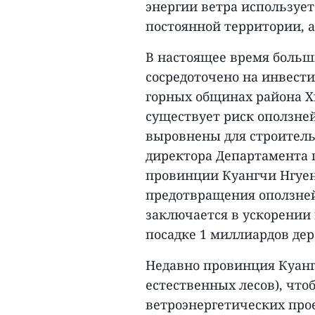
энергии ветра используетс
постоянной территории, а 
В настоящее время больш
сосредоточено на инвест
горных общинах района Х
существует риск оползне
выровнены для строитель
директора Департамента
провинции Куангчи Нгуе
предотвращения оползней
заключается в ускорении
посадке 1 миллиардов дер
Недавно провинция Куангч
естественных лесов), что
ветроэнергетических прое