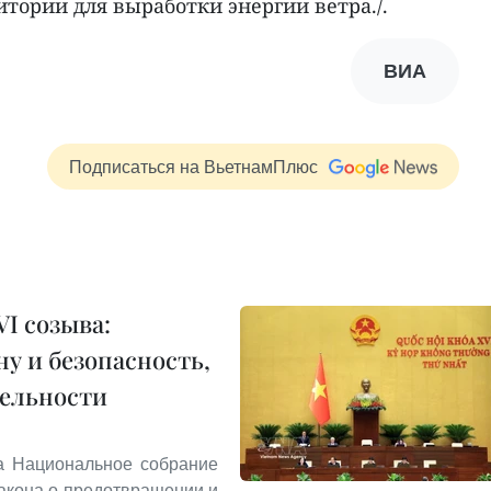
итории для выработки энергии ветра./.
ВИА
Подписаться на ВьетнамПлюс
I созыва:
у и безопасность,
тельности
та Национальное собрание
акона о предотвращении и