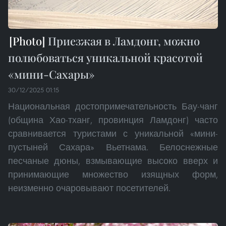
Приезжая в Ламдонг, можно
полюбоваться уникальной красотой
«мини-Сахары»
30/12/2025 01:15
Национальная достопримечательность Бау-чанг
(община Хао-тханг, провинция Ламдонг) часто
сравнивается туристами с уникальной «мини-
пустыней Сахара» Вьетнама. Белоснежные
песчаные дюны, взмывающие высоко вверх и
принимающие множество изящных форм,
неизменно очаровывают посетителей.