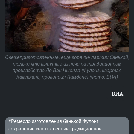
Свежеприготовленные, ещё горячие партии баньхой,
только что вынутые из печи на традиционном
производстве Ле Ван Чыонга (Фулонг, квартал
Хамтханг, провинция Ламдонг) (Фото: ВИА)
ВИA
#Ремесло изготовления баньхой Фулонг —
сохранение квинтэссенции традиционной