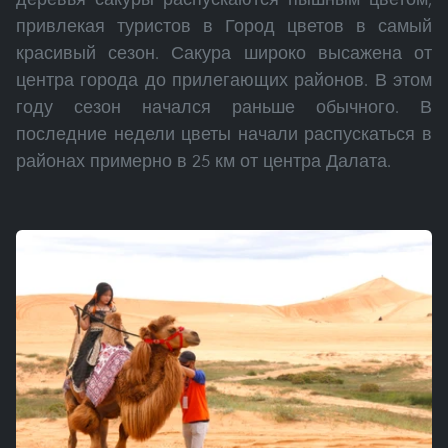
привлекая туристов в Город цветов в самый
красивый сезон. Сакура широко высажена от
центра города до прилегающих районов. В этом
году сезон начался раньше обычного. В
последние недели цветы начали распускаться в
районах примерно в 25 км от центра Далата.