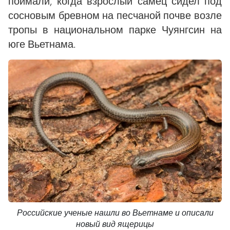
поймали, когда взрослый самец сидел под
сосновым бревном на песчаной почве возле
тропы в национальном парке Чуянгсин на
юге Вьетнама.
Российские ученые нашли во Вьетнаме и описали
новый вид ящерицы