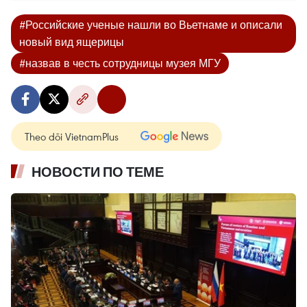
#Российские ученые нашли во Вьетнаме и описали
новый вид ящерицы
#назвав в честь сотрудницы музея МГУ
Theo dõi VietnamPlus
НОВОСТИ ПО ТЕМЕ