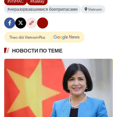
#VNMAC
#Камау
#неразорвавшимися боеприпасами
Vietnam
Theo dõi VietnamPlus
НОВОСТИ ПО ТЕМЕ