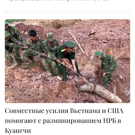
Совместные усилия Вьетнама и США
помогают с разминированием НРБ в
Куангчи