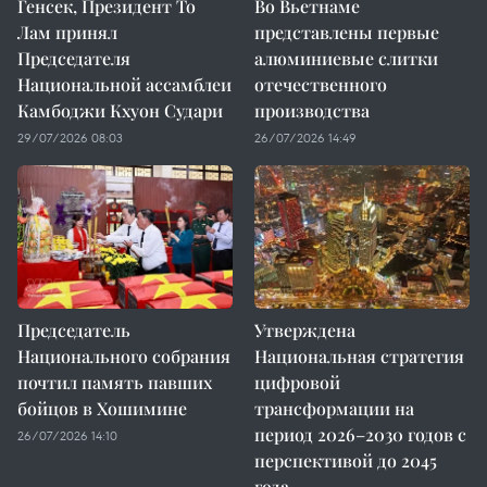
Генсек, Президент То
Во Вьетнаме
Лам принял
представлены первые
Председателя
алюминиевые слитки
Национальной ассамблеи
отечественного
Камбоджи Кхуон Судари
производства
29/07/2026 08:03
26/07/2026 14:49
Председатель
Утверждена
Национального собрания
Национальная стратегия
почтил память павших
цифровой
бойцов в Хошимине
трансформации на
период 2026–2030 годов с
26/07/2026 14:10
перспективой до 2045
года