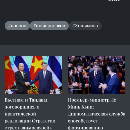
#дронов
#фейерверков
#Хошимина
Вьетнам и Таиланд
Премьер-министр Ле
договорились о
Минь Хынг:
практической
Дипломатическая служба
реализации Стратегии
способствует
«трёх взаимосвязей»
формированию