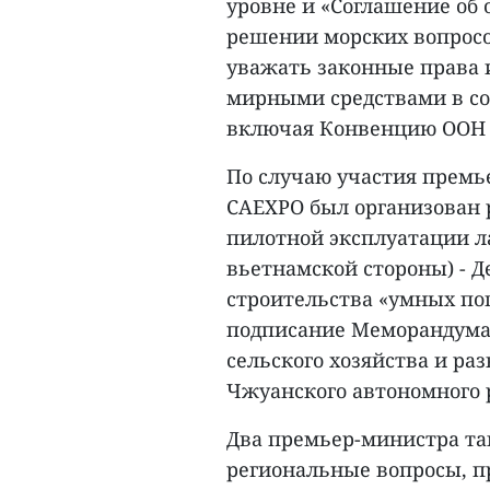
уровне и «Соглашение об
решении морских вопросо
уважать законные права 
мирными средствами в со
включая Конвенцию ООН п
По случаю участия премь
CAEXPO был организован р
пилотной эксплуатации л
вьетнамской стороны) - Д
строительства «умных по
подписание Меморандума
сельского хозяйства и ра
Чжуанского автономного р
Два премьер-министра т
региональные вопросы, п