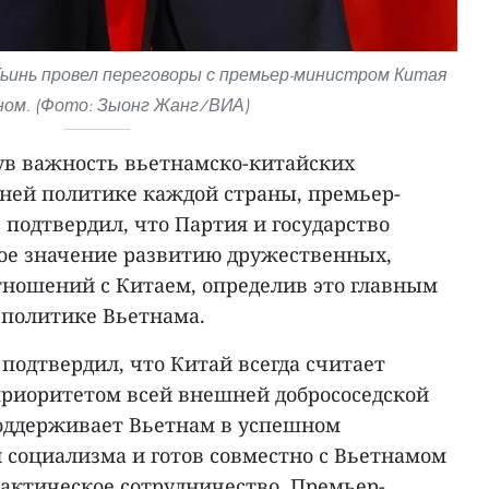
ьинь провел переговоры с премьер-министром Китая
ном. (Фото: Зыонг Жанг/ВИА)
ув важность вьетнамско-китайских
ней политике каждой страны, премьер-
подтвердил, что Партия и государство
ое значение развитию дружественных,
тношений с Китаем, определив это главным
политике Вьетнама.
подтвердил, что Китай всегда считает
риоритетом всей внешней добрососедской
оддерживает Вьетнам в успешном
 социализма и готов совместно с Вьетнамом
рактическое сотрудничество. Премьер-