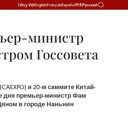
Tiếng Việt
English
Français
Español
Русский
中文
мьер-министр
тром Госсовета
CAEXPO) и 20-м саммите Китай-
не дня премьер-министр Фам
Цяном в городе Наньнин