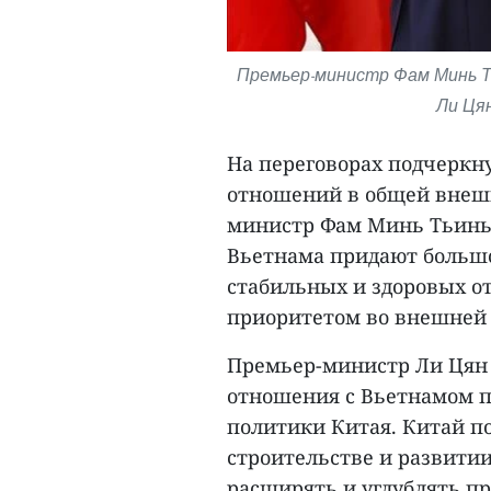
Премьер-министр Фам Минь Т
Ли Ця
На переговорах подчеркн
отношений в общей внеш
министр Фам Минь Тьинь 
Вьетнама придают больш
стабильных и здоровых о
приоритетом во внешней 
Премьер-министр Ли Цян 
отношения с Вьетнамом п
политики Китая. Китай п
строительстве и развитии
расширять и углублять п