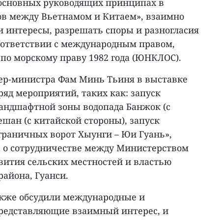
 основных руководящих принципах в
в между Вьетнамом и Китаем», взаимно
и интересы, разрешать споры и разногласия
ответствии с международным правом,
о морскому праву 1982 года (ЮНКЛОС).
ер-министра Фам Минь Тьиня в выставке
яд мероприятий, таких как: запуск
андшафтной зоны водопада Банжок (с
ешан (с китайской стороны), запуск
граничных ворот Хыунги – Юи Гуань»,
 о сотрудничестве между Министерством
звития сельских местностей и властью
айона, Гуанси.
акже обсудили международные и
редставляющие взаимный интерес, и