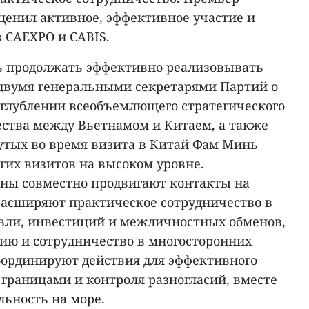
ценил активное, эффективное участие и
 CAEXPO и CABIS.
ь продолжать эффективно реализовывать
двумя генеральными секретарями Партий о
глублении всеобъемлющего стратегического
ества между Вьетнамом и Китаем, а также
нутых во время визита в Китай Фам Минь
угих визитов на высоком уровне.
роны совместно продвигают контакты на
 расширяют практическое сотрудничество в
овли, инвестиций и межличностных обменов,
ю и сотрудничество в многосторонних
оординируют действия для эффективного
границами и контроля разногласий, вместе
льность на море.