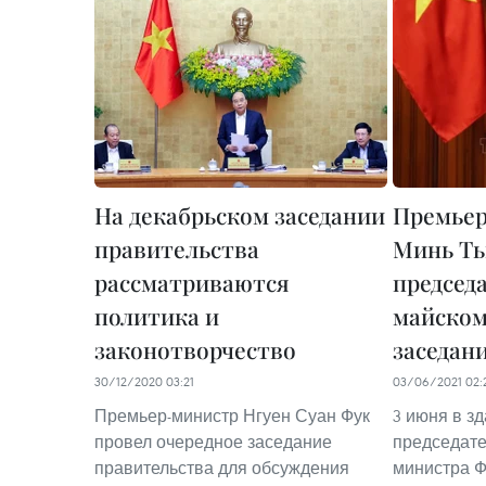
На декабрьском заседании
Премье
правительства
Минь Ть
рассматриваются
председ
политика и
майском
законотворчество
заседан
30/12/2020 03:21
03/06/2021 02:
Премьер-министр Нгуен Суан Фук
3 июня в з
провел очередное заседание
председате
правительства для обсуждения
министра 