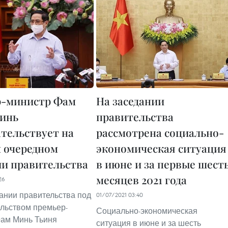
р-министр Фам
На заседании
инь
правительства
ательствует на
рассмотрена социально-
 очередном
экономическая ситуация
ии правительства
в июне и за первые шест
месяцев 2021 года
26
дании правительства под
01/07/2021 03:40
льством премьер-
Социально-экономическая
Фам Минь Тьиня
ситуация в июне и за шесть