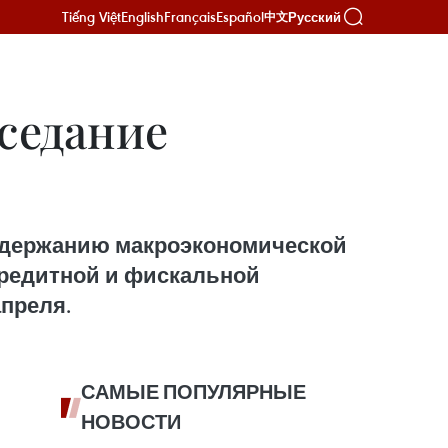
Tiếng Việt
English
Français
Español
Русский
中文
аседание
ддержанию макроэкономической
редитной и фискальной
апреля.
САМЫЕ ПОПУЛЯРНЫЕ
НОВОСТИ