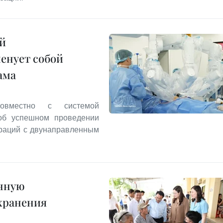
й
енует собой
ама
совместно с системой
 об успешном проведении
раций с двунаправленным
анную
хранения