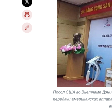
Посол США во Вьетнаме Дэние
передачи американских аппар
в