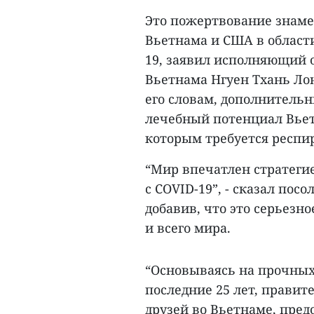
Это пожертвование знаме
Вьетнама и США в области
19, заявил исполняющий 
Вьетнама Нгуен Тхань Ло
его словам, дополнитель
лечебный потенциал Вьетн
которым требуется респи
“Мир впечатлен стратеги
с COVID-19”, - сказал по
добавив, что это серьезно
и всего мира.
“Основываясь на прочны
последние 25 лет, прави
друзей во Вьетнаме, пре