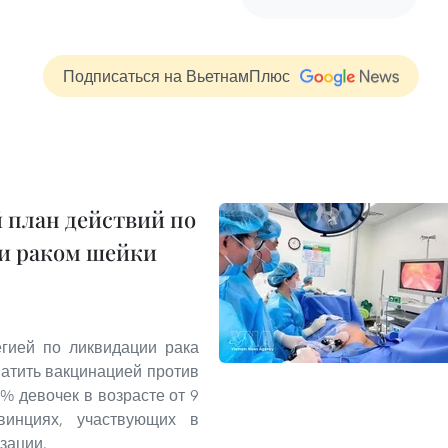
Подписаться на ВьетнамПлюс
 план действий по
 и раком шейки
егией по ликвидации рака
ватить вакцинацией против
% девочек в возрасте от 9
инциях, участвующих в
зации.