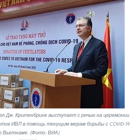
л Дж. Критенбринк выступает с речью на церемонии
атов ИВЛ в помощь текущим мерам борьбы с COVID-19
о Вьетнаме. (Фото: ВИА)