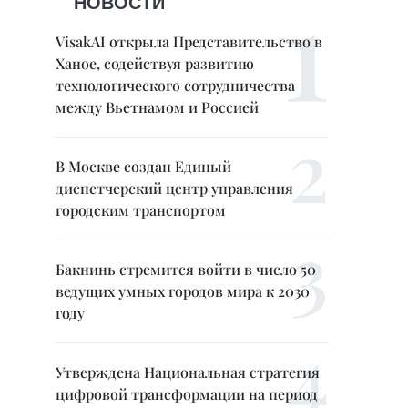
НОВОСТИ
VisakAI открыла Представительство в
Ханое, содействуя развитию
технологического сотрудничества
между Вьетнамом и Россией
В Москве создан Единый
диспетчерский центр управления
городским транспортом
Бакнинь стремится войти в число 50
ведущих умных городов мира к 2030
году
Утверждена Национальная стратегия
цифровой трансформации на период