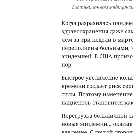
дистанционном медицинском
Когда разразилась пандем
здравоохранения даже са
чем за три недели в март
переполнены больными, ч
эпидемией. В США произош
пор.
Быстрое увеличение коли
времени создает риск сер
силы. Поэтому изменение
пациентов становится ка
Перегрузка больничной с
новые эпидемии... оказы
давление. С другой стор