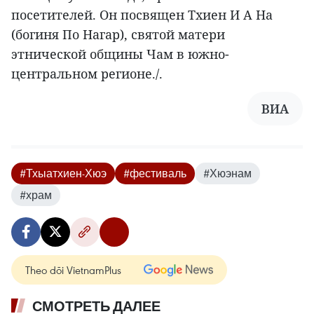
посетителей. Он посвящен Тхиен И А На
(богиня По Нагар), святой матери
этнической общины Чам в южно-
центральном регионе./.
ВИА
#Тхыатхиен-Хюэ
#фестиваль
#Хюэнам
#храм
Theo dõi VietnamPlus
СМОТРЕТЬ ДАЛЕЕ