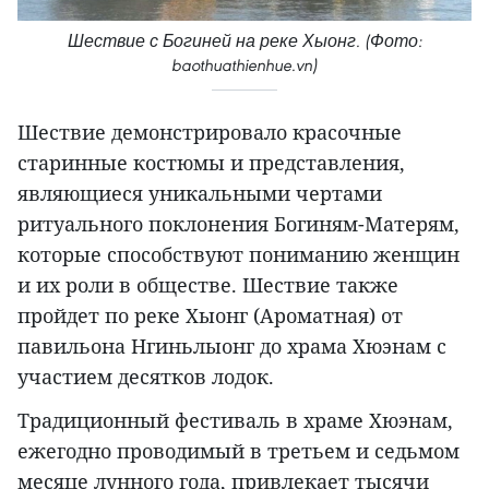
Шествие с Богиней на реке Хыонг. (Фото:
baothuathienhue.vn)
Шествие демонстрировало красочные
старинные костюмы и представления,
являющиеся уникальными чертами
ритуального поклонения Богиням-Матерям,
которые способствуют пониманию женщин
и их роли в обществе. Шествие также
пройдет по реке Хыонг (Ароматная) от
павильона Нгиньлыонг до храма Хюэнам с
участием десятков лодок.
Традиционный фестиваль в храме Хюэнам,
ежегодно проводимый в третьем и седьмом
месяце лунного года, привлекает тысячи