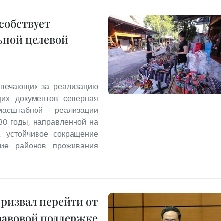
собствует
ьной целевой
твечающих за реализацию
щих документов северная
асштабной реализации
30 годы, направленной на
а, устойчивое сокращение
итие районов проживания
призвал перейти от
равовой поддержке