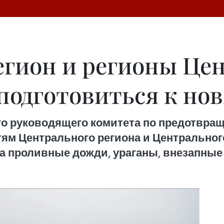
гион и регионы Це
 подготовиться к н
о руководящего комитета по предотвра
тям Центрального региона и Центральног
а проливные дожди, ураганы, внезапные