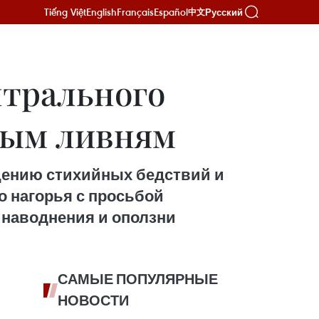
Tiếng Việt
English
Français
Español
Русский
中文
нтрального
овым ливням
щению стихийных бедствий и
о нагорья с просьбой
 наводнения и оползни
САМЫЕ ПОПУЛЯРНЫЕ
НОВОСТИ