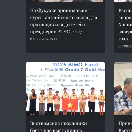
На Фукуоке организованы
Расши
курсы английского языка для
скоро
продавцов и водителей в
Хоши
преддверии АТЭС-2027
завер
года
07/08/2026 19:00
07/08/20
Вьетнамские школьники
Приня
блестяще выступили в
Вьетн