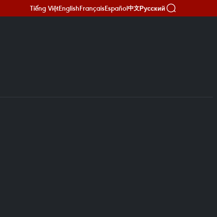
Tiếng Việt
English
Français
Español
Русский
中文