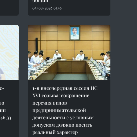
общин
04/08/2026 01:46
с-
1-я внеочередная сессия НС
XVI созыва: сокращение
во
перечня видов
упп
предпринимательской
46,33
деятельности с условным
допуском должно носить
реальный характер