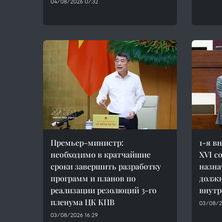
04/08/2026 07:32
Премьер-министр:
1-я в
необходимо в кратчайшие
XVI с
сроки завершить разработку
назна
программ и планов по
должн
реализации резолюций 3-го
внутр
пленума ЦК КПВ
03/08/2
03/08/2026 16:29