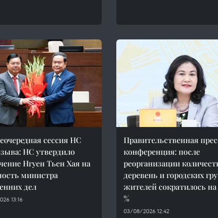
неочередная сессия НС
Правительственная прес
озыва: НС утвердило
конференция: после
чение Нгуен Тьен Хая на
реорганизации количест
ость министра
деревень и городских гр
енних дел
жителей сократилось на 
%
026 13:16
03/08/2026 12:42