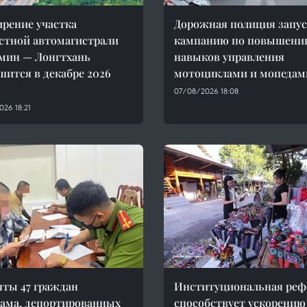
рение участка
Дорожная полиция запус
стной автомагистрали
кампанию по повышени
мин — Лонгтхань
навыков управления
шится в декабре 2026
мотоциклами и мопедам
07/08/2026 18:08
26 18:21
ты 47 граждан
Институциональная ре
ама, депортированных
способствует ускорению