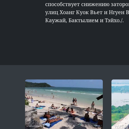
способствует снижению заторо
улиц Хоанг Куок Вьет и Нгуен В
Каужай, Бактылием и Тэйхо./.