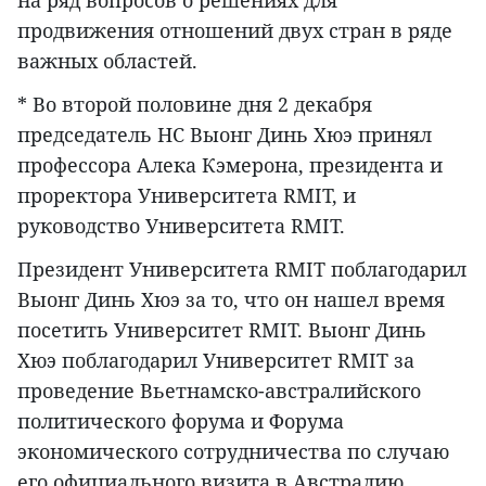
на ряд вопросов о решениях для
продвижения отношений двух стран в ряде
важных областей.
* Во второй половине дня 2 декабря
председатель НС Выонг Динь Хюэ принял
профессора Алека Кэмерона, президента и
проректора Университета RMIT, и
руководство Университета RMIT.
Президент Университета RMIT поблагодарил
Выонг Динь Хюэ за то, что он нашел время
посетить Университет RMIT. Выонг Динь
Хюэ поблагодарил Университет RMIT за
проведение Вьетнамско-австралийского
политического форума и Форума
экономического сотрудничества по случаю
его официального визита в Австралию.