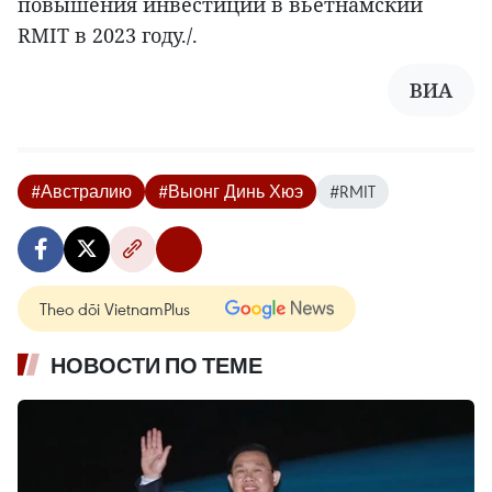
повышения инвестиции в вьетнамский
RMIT в 2023 году./.
ВИА
#Австралию
#Выонг Динь Хюэ
#RMIT
Theo dõi VietnamPlus
НОВОСТИ ПО ТЕМЕ