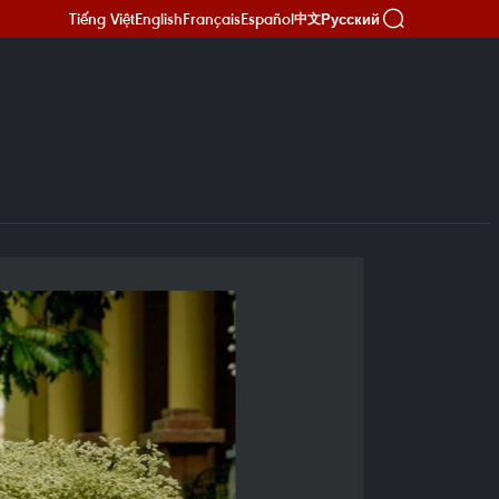
Tiếng Việt
English
Français
Español
Русский
中文