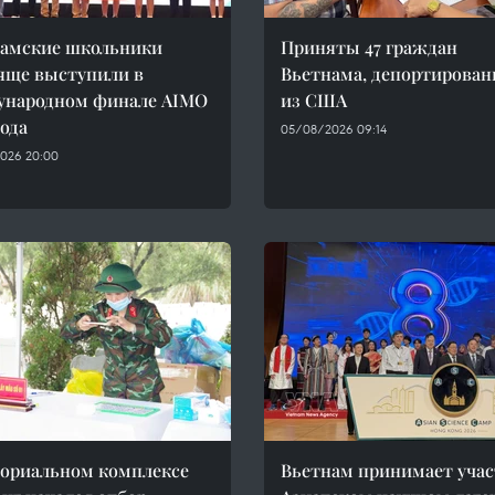
амские школьники
Приняты 47 граждан
яще выступили в
Вьетнама, депортирова
ународном финале AIMO
из США
года
05/08/2026 09:14
026 20:00
ориальном комплексе
Вьетнам принимает учас