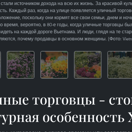
стали источником дохода на всю их жизнь. За красивой кул
ть. Каждый раз, когда на улице появляется уличный торгов
ложение, поскольку они кормят все свои семьи, днем и но
о время, вероятно, в 80-е годы, когда уличные торговцы бы
идеть на каждой дороге Вьетнама. И люди, глядя на те ста
ляются, почему продавцы в основном женщины. (Фото: Viet
чные торговцы - сто
турная особенность 