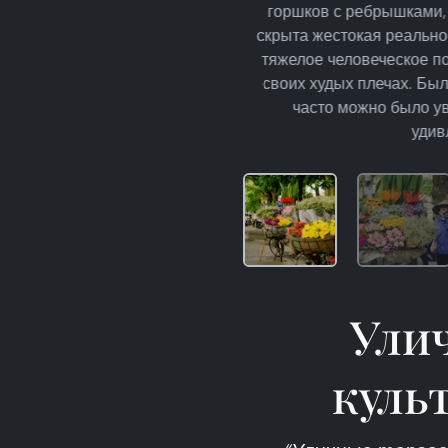
горшков с ребрышками, 
скрыта жестокая реальнос
тяжелое человеческое по
своих худых плечах. Был
часто можно было ув
удив
Ули
куль