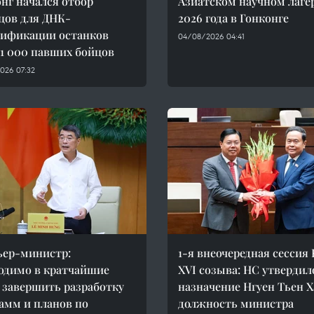
нг начался отбор
Азиатском научном лаге
цов для ДНК-
2026 года в Гонконге
ификации останков
04/08/2026 04:41
 1 000 павших бойцов
026 07:32
ер-министр:
1-я внеочередная сессия
одимо в кратчайшие
XVI созыва: НС утвердил
 завершить разработку
назначение Нгуен Тьен Х
амм и планов по
должность министра