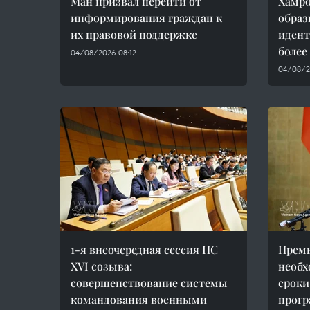
Ман призвал перейти от
Хамро
информирования граждан к
образ
их правовой поддержке
идент
более
04/08/2026 08:12
04/08/2
1-я внеочередная сессия НС
Премь
XVI созыва:
необх
совершенствование системы
сроки
командования военными
прогр