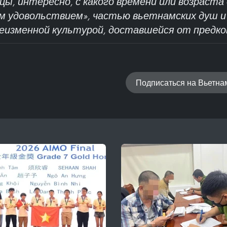
ы, интересно, с какого времени или возраста
м удовольствием», частью вьетнамских душ 
еизменной культурой, доставшейся от предко
Подписаться на Вьетн