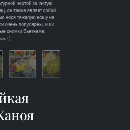
ьтурной чертой зачастую
ец, он также являет собой
чью нося тяжелую ношу на
ли очень популярны, и их
рые снимки Вьетнама,
nam+)
йкая
Ханоя