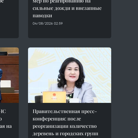
ре
мер по реагированию на
сильные дожди и внезапные
паводки
04/08/2026 02:59
 НС
Правительственная пресс-
о
конференция: после
ая на
реорганизации количество
деревень и городских групп