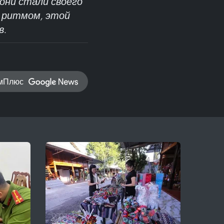
 они стали своего
и ритмом, этой
в.
амПлюс