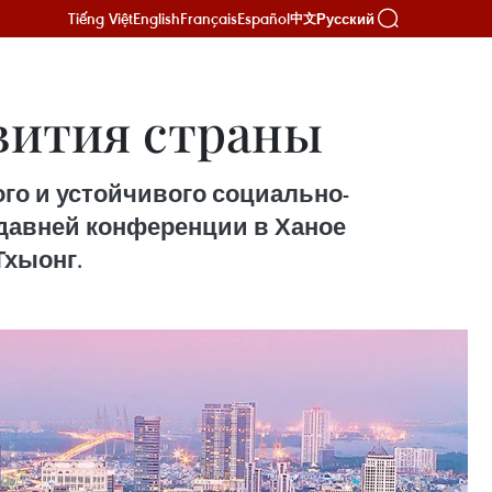
Tiếng Việt
English
Français
Español
Русский
中文
вития страны
го и устойчивого социально-
едавней конференции в Ханое
Тхыонг.