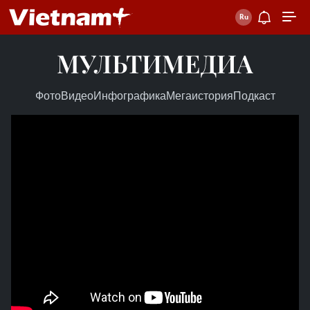
МУЛЬТИМЕДИА
Фото
Видео
Инфографика
Мегаистория
Подкаст