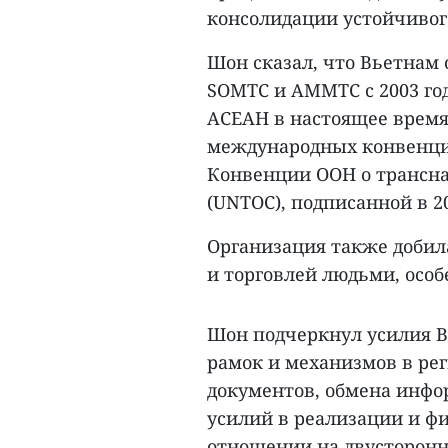
консолидации устойчивого
Шон сказал, что Вьетнам
SOMTC и AMMTC с 2003 год
АСЕАН в настоящее время
международных конвенций
Конвенции ООН о трансн
(UNTOC), подписанной в 20
Организация также добил
и торговлей людьми, осо
Шон подчеркнул усилия 
рамок и механизмов в ре
документов, обмена инфо
усилий в реализации и ф
отношении на двусторонн