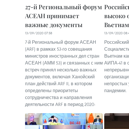
27-й Региональный форум
Российс
АСЕАН принимает
высоко 
важные документы
Вьетнам
13/09/2020 07:58
13/09/2020 08:
7-й Региональный форум АСЕАН
Российский
(ARF) в рамках 53-го совещания
Социалисти
министров иностранных дел стран
Вьетнам ка
АСЕАН (АММ 53) и связанных с ним
АИПА-41 в 
встреч принял несколько важных
непрерывно
документов, включая Ханойский
организаци
план действий ARF II, в котором
непростых 
определены приоритеты
пандемии.
сотрудничества и направления
деятельности ARF в период 2020-