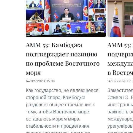
AMM 53: Камбоджа
AMM 53
подтверждает позицию
подчерк
по проблеме Восточного
междуна
моря
в Восто
14/09/2020 06:08
14/09/2020 06:
Как государство, не являющееся
Заместител
стороной спора, Камбоджа
Стивен Э. 
разделяет общее стремление к
иностранны
тому, чтобы Восточное море
важность о
оставалось морем мира,
международ
стабильности и процветания,
урегулиров