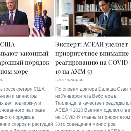
: США
Эксперт: АСЕАН уделяет
ивают законный
приоритетное внимание
родный порядок
реагированию на COVID-
чном море
19 на AMM 53
50
14/09/2020 07:45
ь госсекретаря США
По словам доктора Балаша Сзант
Биган и министры
из Университета Вебстера в
х дел подчеркнули
Таиланде, в качестве председател
снованного на праве
АСЕАН 2020 Вьетнам сделал отве
ного порядка в
на COVID-19 главным приоритетом
ании споров и растущей
53-го совещания министров