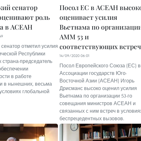
кий сенатор
Посол ЕС в АСЕАН высок
оценивают роль
оценивает усилия
а в АСЕАН
Вьетнама по организаци
AMM 53 и
49
соответствующих встреч
 сенатор отметил усилия
ческой Республики
14/09/2020 06:01
к страна-председатель
Посол Европейского Союза (ЕС) в
обеспечении
Ассоциации государств Юго-
сти в работе
Восточной Азии (АСЕАН) Игорь
и в нынешних, весьма
Дрисманс высоко оценил усилия
условиях глобальной
Вьетнама по организации 53-го
совещания министров АСЕАН и
связанных с ним встреч в условия
беспрецедентных вызовов.