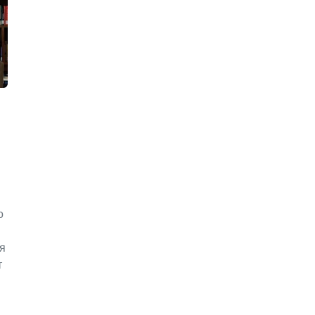
о
я
т