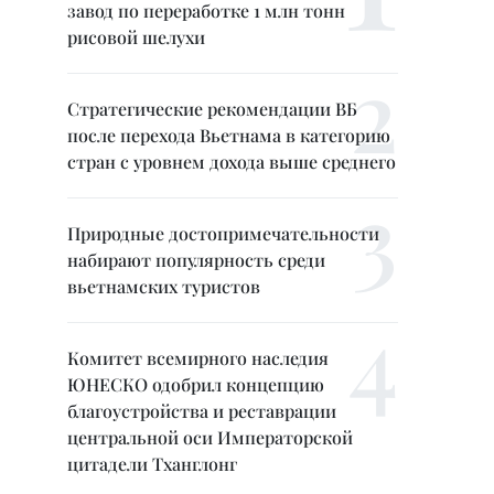
завод по переработке 1 млн тонн
рисовой шелухи
Стратегические рекомендации ВБ
после перехода Вьетнама в категорию
стран с уровнем дохода выше среднего
Природные достопримечательности
набирают популярность среди
вьетнамских туристов
Комитет всемирного наследия
ЮНЕСКО одобрил концепцию
благоустройства и реставрации
центральной оси Императорской
цитадели Тханглонг