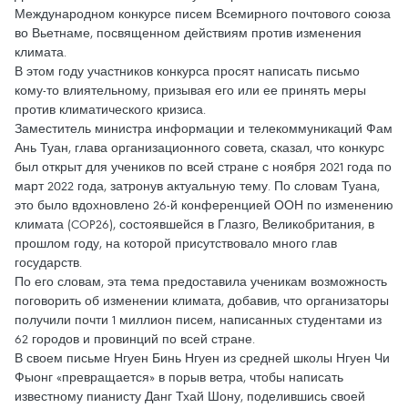
Международном конкурсе писем Всемирного почтового союза
во Вьетнаме, посвященном действиям против изменения
климата.
В этом году участников конкурса просят написать письмо
кому-то влиятельному, призывая его или ее принять меры
против климатического кризиса.
Заместитель министра информации и телекоммуникаций Фам
Ань Туан, глава организационного совета, сказал, что конкурс
был открыт для учеников по всей стране с ноября 2021 года по
март 2022 года, затронув актуальную тему. По словам Туана,
это было вдохновлено 26-й конференцией ООН по изменению
климата (COP26), состоявшейся в Глазго, Великобритания, в
прошлом году, на которой присутствовало много глав
государств.
По его словам, эта тема предоставила ученикам возможность
поговорить об изменении климата, добавив, что организаторы
получили почти 1 миллион писем, написанных студентами из
62 городов и провинций по всей стране.
В своем письме Нгуен Бинь Нгуен из средней школы Нгуен Чи
Фыонг «превращается» в порыв ветра, чтобы написать
известному пианисту Данг Тхай Шону, поделившись своей