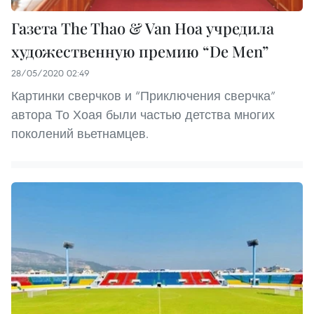
Газета The Thao & Van Hoa учредила
художественную премию “De Men”
28/05/2020 02:49
Картинки сверчков и “Приключения сверчка”
автора То Хоая были частью детства многих
поколений вьетнамцев.