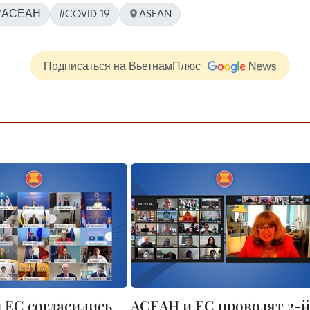
#АСЕАН
#COVID-19
ASEAN
Подписаться на ВьетнамПлюс
 ЕС согласились
АСЕАН и ЕС проводят 2-й