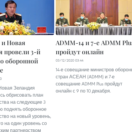
 и Новая
ADMM-14 и 7-е ADMM Plu
я провели 3-й
пройдут онлайн
по оборонной
03/12/2020 03:44
е
14-е совещание министров оборо
стран АСЕАН (ADMM) и 7-е
30
совещание ADMM Plus пройдут
Новая Зеландия
онлайн с 9 по 10 декабря.
сь обрисовать план
ства на следующие 3
ью поднять оборонное
ство на новый уровень,
го на один уровень со
ским партнерством