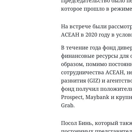
Председательство было пе
которое прошло в режиме 
На встрече были рассмот
АСЕАН в 2020 году в усло
В течение года фонд див
финансовые ресурсы для 
образом, помимо постоян
сотрудничества АСЕАН, не
развития (GIZ) и агентст
фонд получил положител
Prospect, Maybank и крупн
Grab.
Посол Бинь, который так
постоянных представител