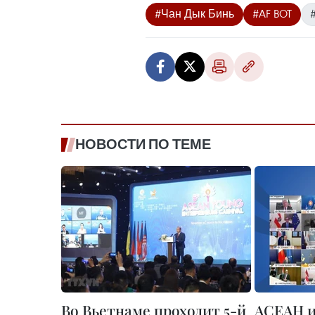
#Чан Дык Бинь
#AF BOT
НОВОСТИ ПО ТЕМЕ
Во Вьетнаме проходит 5-й
АСЕАН и