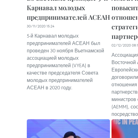
Карнавал молодых
повысит
предпринимателей АСЕАН
отношен
стратег
30/11/2020 15:24
партнер
5-й Карнавал молодых
предпринимателей АСЕАН был
02/12/2020 08:
проведен 30 ноября Вьетнамской
Ассоциация
ассоциацией молодых
Восточной 
предпринимателей (VYEA) в
Европейски
качестве председателя Совета
договорили
молодых предпринимателей
отношения 
АСЕАН в 2020 году.
партнерств
министров
(AEMM), со
посредств