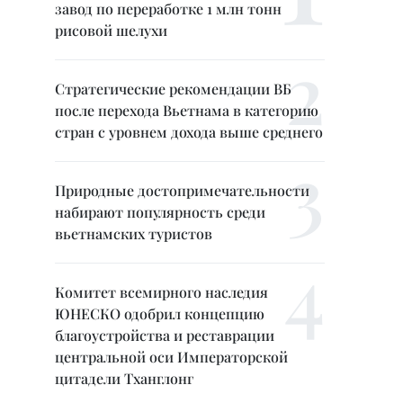
завод по переработке 1 млн тонн
рисовой шелухи
Стратегические рекомендации ВБ
после перехода Вьетнама в категорию
стран с уровнем дохода выше среднего
Природные достопримечательности
набирают популярность среди
вьетнамских туристов
Комитет всемирного наследия
ЮНЕСКО одобрил концепцию
благоустройства и реставрации
центральной оси Императорской
цитадели Тханглонг