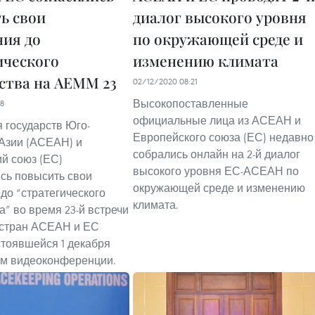
ь свои
диалог высокого уровня
ия до
по окружающей среде и
ического
изменению климата
ства на AEMM 23
02/12/2020 08:21
Высокопоставленные
18
официальные лица из АСЕАН и
 государств Юго-
Европейского союза (ЕС) недавно
Азии (АСЕАН) и
собрались онлайн на 2-й диалог
й союз (ЕС)
высокого уровня ЕС-АСЕАН по
сь повысить свои
окружающей среде и изменению
до “стратегического
климата.
а” во время 23-й встречи
 стран АСЕАН и ЕС
стоявшейся 1 декабря
ом видеоконференции.