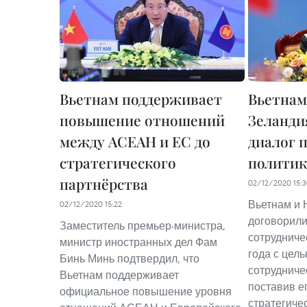
Вьетнам поддерживает
Вьетнам
повышение отношений
Зеланди
между АСЕАН и ЕС до
диалог 
стратегического
политик
партнёрства
02/12/2020 15:
Вьетнам и 
02/12/2020 15:22
договорили
Заместитель премьер-министра,
сотрудниче
министр иностранных дел Фам
года с цел
Бинь Минь подтвердил, что
сотрудниче
Вьетнам поддерживает
поставив е
официальное повышение уровня
стратегиче