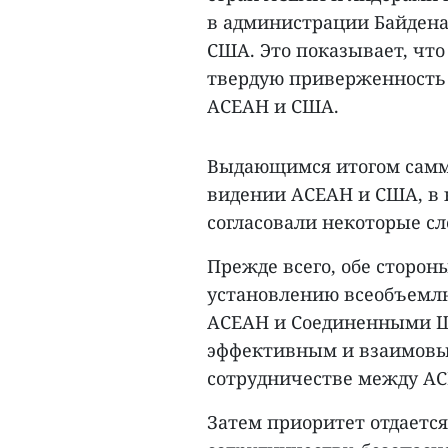
в администрации Байден
США. Это показывает, чт
твердую приверженность
АСЕАН и США.
Выдающимся итогом самми
видении АСЕАН и США, в
согласовали некоторые с
Прежде всего, обе сторо
установлению всеобъемлю
АСЕАН и Соединенными Ш
эффективным и взаимовы
сотрудничестве между А
Затем приоритет отдаетс