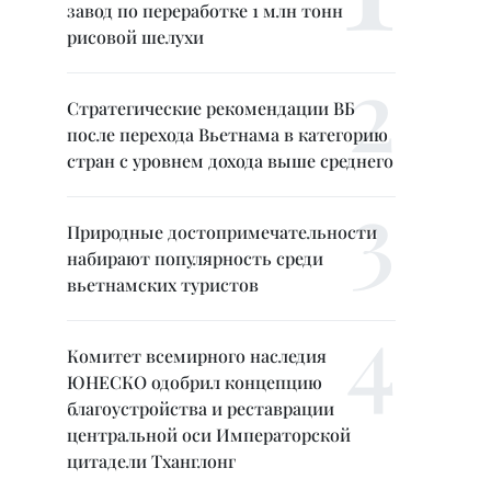
завод по переработке 1 млн тонн
рисовой шелухи
Стратегические рекомендации ВБ
после перехода Вьетнама в категорию
стран с уровнем дохода выше среднего
Природные достопримечательности
набирают популярность среди
вьетнамских туристов
Комитет всемирного наследия
ЮНЕСКО одобрил концепцию
благоустройства и реставрации
центральной оси Императорской
цитадели Тханглонг