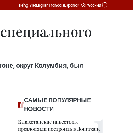
Tiếng Việt
English
Français
Español
Русский
中文
 специального
оне, округ Колумбия, был
САМЫЕ ПОПУЛЯРНЫЕ
НОВОСТИ
Казахстанские инвесторы
предложили построить в Донгтхапе