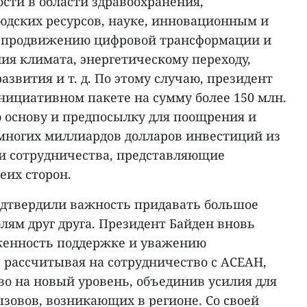
ости в области здравоохранения,
юдских ресурсов, науке, инновационным и
, продвижению цифровой трансформации и
ия климата, энергетическому переходу,
азвития и т. д. По этому случаю, президент
нициативном пакете на сумму более 150 млн.
ю основу и предпосылку для поощрения и
многих миллиардов долларов инвестиций из
ти сотрудничества, представляющие
еих сторон.
подтвердили важность придавать большое
лям друг друга. Президент Байден вновь
женность поддержке и уважению
 рассчитывая на сотрудничество с АСЕАН,
во на новый уровень, объединив усилия для
зовов, возникающих в регионе. Со своей