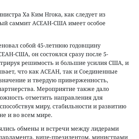
нистра Ха Ким Нгока, как следует из
ный саммит АСЕАН-США имеет особое
еновал собой 45-летнюю годовщину
АН-США, он состоялся сразу после 5-
стрируя решимость и большие усилия США, и
ывает, что как АСЕАН, так и Соединенные
значение и твердую приверженность,
партнерства. Мероприятие также дало
можность отметить направления для
способствуя миру, стабильности и развитию
не и во всем мире.
оялись обмены и встречи между лидерами
парламента, вице-президентом, министрами