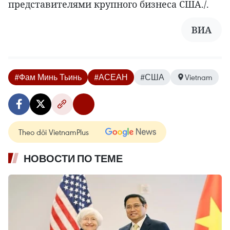
представителями крупного бизнеса США./.
ВИА
#Фам Минь Тьинь
#АСЕАН
#США
Vietnam
Theo dõi VietnamPlus
НОВОСТИ ПО ТЕМЕ