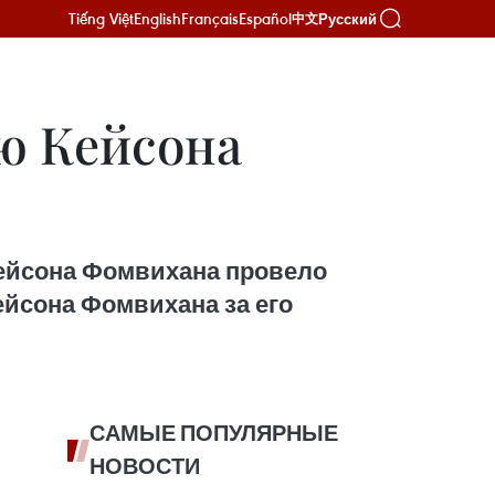
Tiếng Việt
English
Français
Español
Русский
中文
ю Кейсона
Кейсона Фомвихана провело
йсона Фомвихана за его
САМЫЕ ПОПУЛЯРНЫЕ
НОВОСТИ