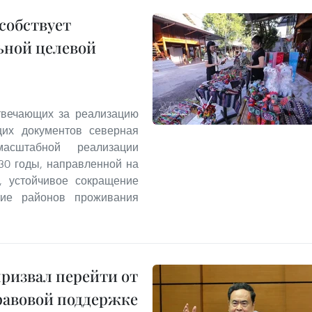
собствует
ьной целевой
твечающих за реализацию
щих документов северная
асштабной реализации
30 годы, направленной на
а, устойчивое сокращение
итие районов проживания
призвал перейти от
равовой поддержке