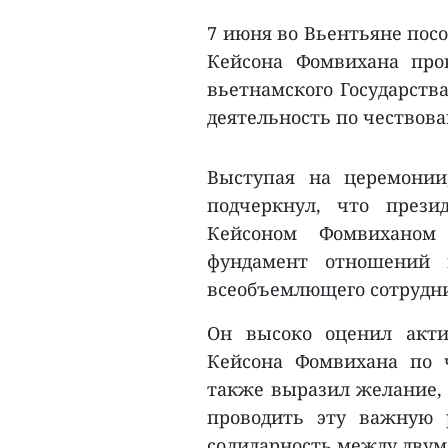
7 июня во Вьентьяне посо
Кейсона Фомвихана про
вьетнамского Государств
деятельность по чествов
Выступая на церемонии
подчеркнул, что през
Кейсоном Фомвиханом
фундамент отношений 
всеобъемлющего сотрудни
Он высоко оценил акти
Кейсона Фомвихана по 
также выразил желание,
проводить эту важную 
солидарность между двум