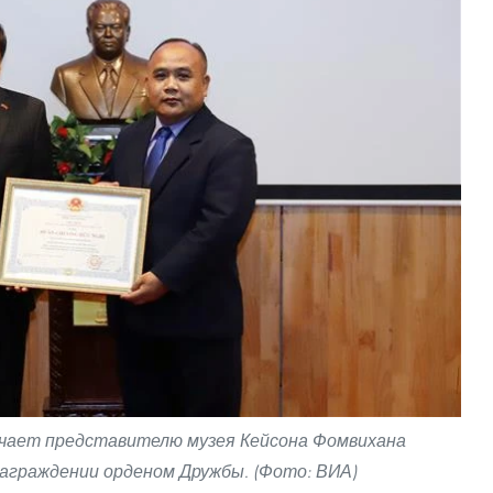
учает представителю музея Кейсона Фомвихана
аграждении орденом Дружбы. (Фото: ВИА)