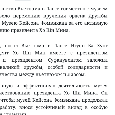
льство Вьетнама в Лаосе совместно с музеем
вело церемонию вручения ордена Дружбы
а Музею Кейсона Фомвихана за его активную
анию президента Хо Ши Мина.
, посол Вьетнама в Лаосе Нгуен Ба Хунг
идент Хо Ши Мин вместе с президентом
 и президентом Суфанувонгом заложил
великой дружбы, особой солидарности и
чества между Вьетнамом и Лаосом.
вную и эффективную деятельность музея
чествованию президента Хо Ши Мина. Он
 чтобы музей Кейсона Фомвихана продолжал
работу, внося устойчивый вклад в особую
я странами.