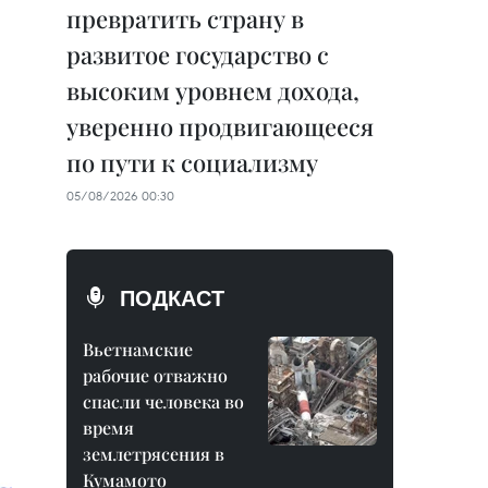
превратить страну в
развитое государство с
высоким уровнем дохода,
уверенно продвигающееся
по пути к социализму
05/08/2026 00:30
ПОДКАСТ
Вьетнамские
рабочие отважно
спасли человека во
время
землетрясения в
Кумамото