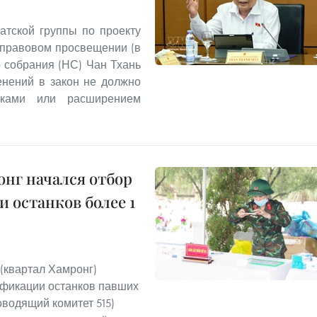
атской группы по проекту
 правовом просвещении (в
 собрания (НС) Чан Тхань
енений в закон не должно
вками или расширением
нг начался отбор
 останков более 1
(квартал Хамронг)
ификации останков павших
водящий комитет 515)