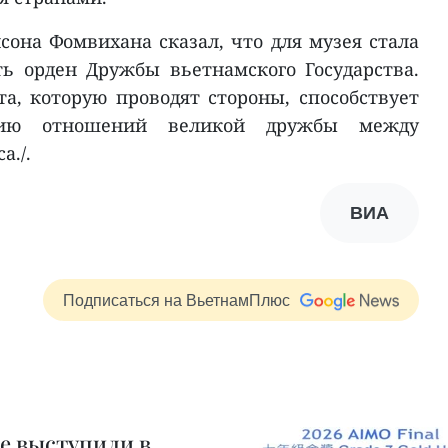
сона Фомвихана сказал, что для музея стала
ь орден Дружбы вьетнамского Государства.
та, которую проводят стороны, способствует
нию отношений великой дружбы между
а./.
ВИА
Подписаться на ВьетнамПлюс
е выступили в