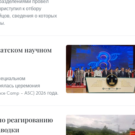
дразделениями провёл
риступил к отбору
йцов, сведения о которых
зы.
иатском научном
Специальном
тоялась церемония
nce Camp – ASC) 2026 года.
по реагированию
аводки