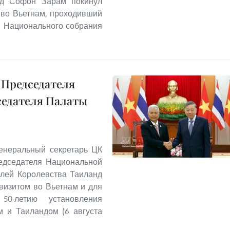
нд Софон Зарам покинул
 во Вьетнам, проходивший
я Национального собрания
 Председателя
седателя Палаты
Генеральный секретарь ЦК
едседателя Национальной
елей Королевства Таиланд
изитом во Вьетнам и для
50-летию установления
 и Таиландом (6 августа