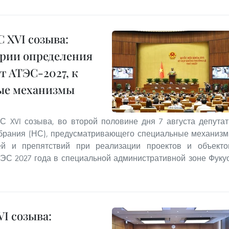
С XVI созыва:
ерии определения
 АТЭС-2027, к
бые механизмы
С XVI созыва, во второй половине дня 7 августа депута
обрания (НС), предусматривающего специальные механиз
й и препятствий при реализации проектов и объекто
С 2027 года в специальной административной зоне Фуку
I созыва: