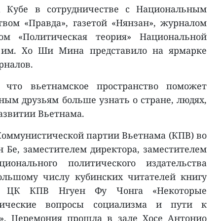
а Кубе в сотрудничестве с Национальным
вом «Правда», газетой «Нянзан», журналом
ом «Политическая теория» Национальной
 им. Хо Ши Мина представило на ярмарке
урналов.
, что вьетнамское пространство поможет
ым друзьям больше узнать о стране, людях,
развитии Вьетнама.
 Коммунистической партии Вьетнама (КПВ) во
н Бе, заместителем директора, заместителем
ционального политического издательства
большому числу кубинских читателей книгу
ря ЦК КПВ Нгуен Фу Чонга «Некоторые
тические вопросы социализма и пути к
». Церемония прошла в зале Хосе Антонио