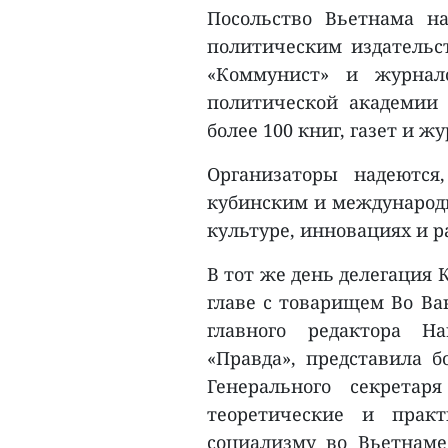
Посольство Вьетнама н
политическим издательст
«Коммунист» и журнал
политической академии
более 100 книг, газет и ж
Организаторы надеются
кубинским и международн
культуре, инновациях и 
В тот же день делегация
главе с товарищем Во Ва
главного редактора На
«Правда», представила 
Генерального секрета
теоретические и прак
социализму во Вьетнаме