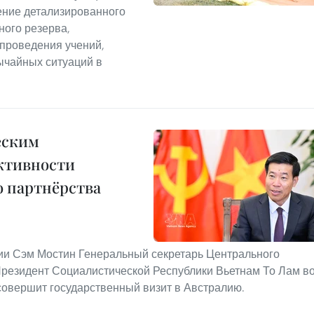
ение детализированного
ного резерва,
 проведения учений,
ычайных ситуаций в
еским
ктивности
 партнёрства
ии Сэм Мостин Генеральный секретарь Центрального
Президент Социалистической Республики Вьетнам То Лам в
совершит государственный визит в Австралию.