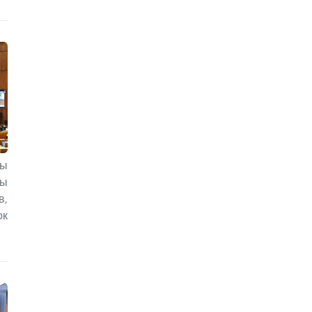
ты
мы
в,
ок