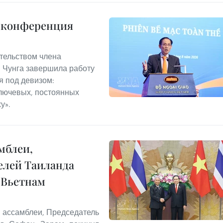
я конференция
ательством члена
 Чунга завершила работу
 под девизом:
лючевых, постоянных
у».
мблеи,
елей Таиланда
 Вьетнам
 ассамблеи, Председатель